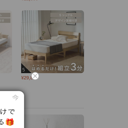
5
¥29,800