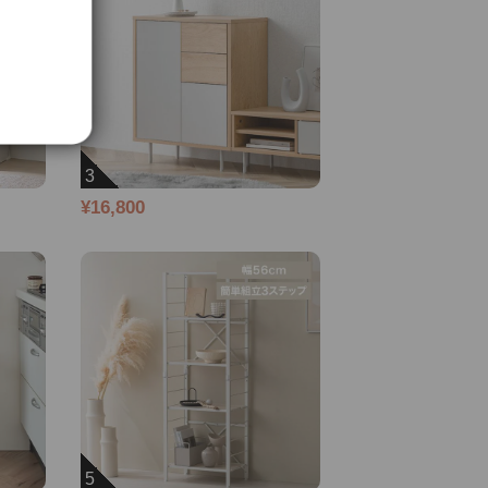
3
¥16,800
5