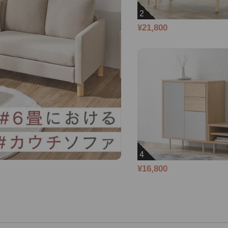
2
¥21,800
4
¥16,800