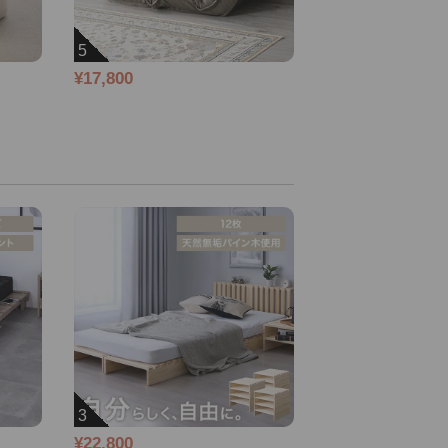
5
¥17,800
3
¥22,800