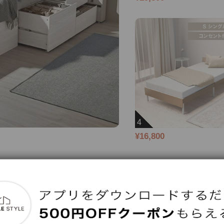
4
¥16,800