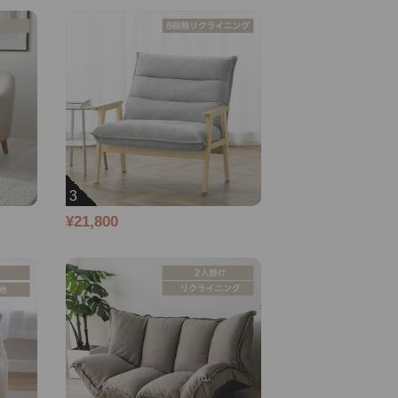
3
¥21,800