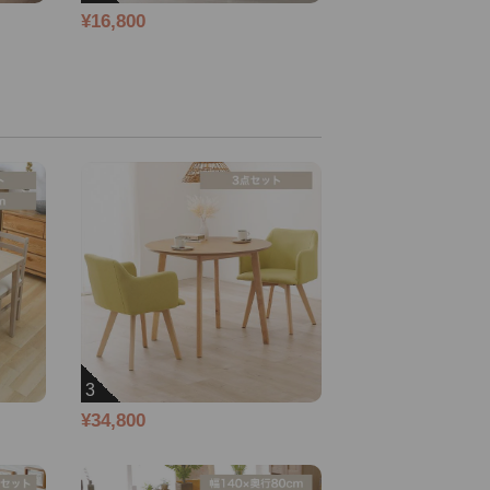
¥16,800
3
¥34,800