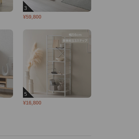
3
¥59,800
5
¥16,800