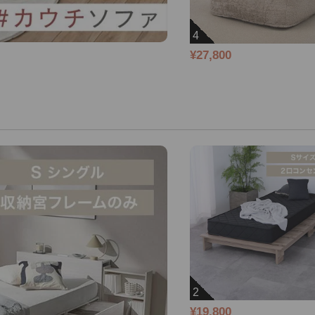
4
¥27,800
2
¥19,800