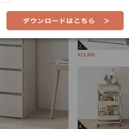
2
¥13,800
4