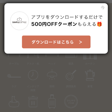
カテゴリーから探す
ソファ
テレビ台
収納
ダイニング
椅子
テーブル
デスク・机
ベッド
寝具
カーテン
ラグ
インテリア
照明
調理器具
家電
雑貨