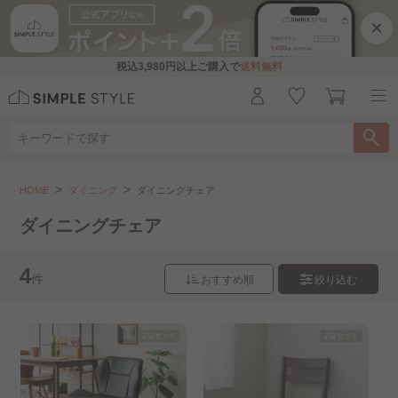
×
税込
3,980円
以上ご購入で
送料無料
ダイニング
ダイニングチェア
HOME
ダイニング
ダイニングチェア
こちらをお探しですか？
ダイニングチェア
ダイニングセット
ダイニングテーブル
4
件
おすすめ順
絞り込む
ダイニングベンチ
２人用
４～５人用
組立設置サービス（ダイニングテーブル・チェア..