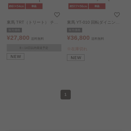
東馬 TRT（トリート） チェ
東馬 YT-010 回転ダイニング
ア ブラック
チェア ブラウン
販売価格
販売価格
¥27,800
¥36,800
送料無料
送料無料
8～14日以内発送予定
※在庫切れ
1