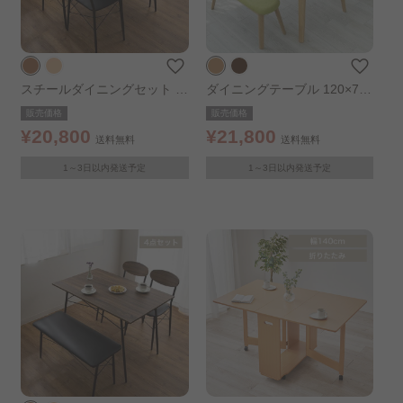
スチールダイニングセット 4
ダイニングテーブル 120×75
人用 5点セット STDSET-5 ﾌﾞ
DTV-1275 オーク
販売価格
販売価格
ﾗｳﾝ
¥20,800
¥21,800
送料無料
送料無料
1～3日以内発送予定
1～3日以内発送予定