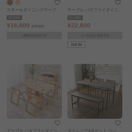
スチールダイニングテーブル
テーブル バタフライダイニン
セット 4点セット ブラウン
グ テーブル ナチュラル
販売価格
販売価格
¥16,800
¥22,800
送料無料
1週間以内発送予定
1ヶ月以内に発送予定
テーブル バタフライダイニン
ダイニング4点セット ベンチ