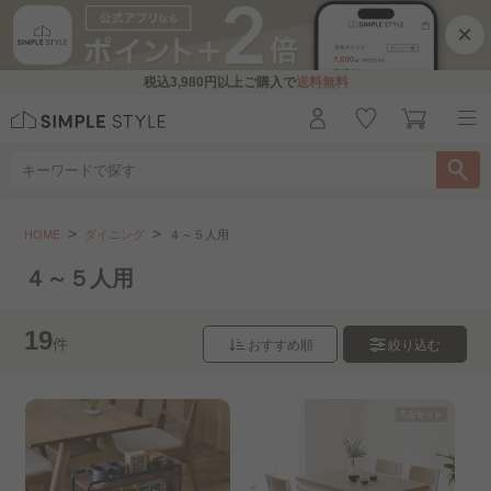
×
税込
3,980円
以上ご購入で
送料無料
ダイニング
４～５人用
HOME
ダイニング
４～５人用
こちらをお探しですか？
４～５人用
ダイニングセット
ダイニングテーブル
19
件
おすすめ順
絞り込む
ダイニングチェア
ダイニングベンチ
２人用
組立設置サービス（ダイニングテーブル・チェア..