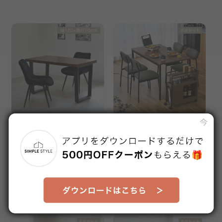
メラミンダイニングテーブル
ダイニングテーブルセット ワ
幅120㎝ ブラウン
ゴン付き DTS-WGSL ウォー
販売価格
販売価格
ルナット
¥29,800
¥47,800
送料無料
送料無料
1ヶ月以内に発送予定
※在庫切れ