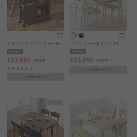
ダイニングワゴン ウォールナ
ヴィンテージダイニング5点
ット
セット ナチュラル×ホワイト
販売価格
販売価格
¥13,800
¥21,800
送料無料
送料無料
(1)
1～3日以内発送予定
1～3日以内発送予定