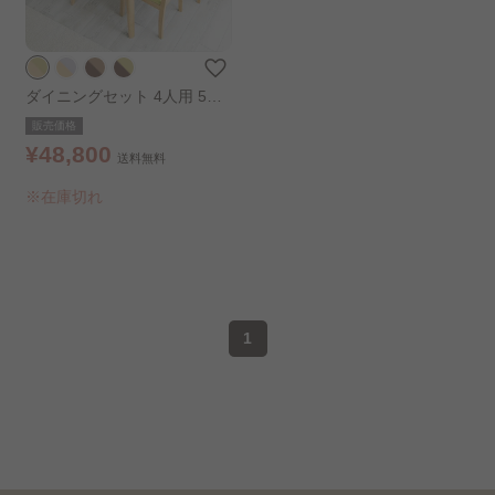
ダイニングセット 4人用 5点
セット オーク×グリーン
販売価格
¥48,800
送料無料
※在庫切れ
1