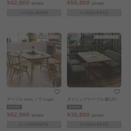
グレー
グレー
¥42,800
¥55,800
送料無料
送料無料
1ヶ月以内に発送予定
1ヶ月以内に発送予定
テーブル nora ノラ Logie ロ
ダイニングテーブル 幅123c
ジー テーブル ダイニングテ
m
販売価格
販売価格
ーブル DT140 ナチュラル 33
¥62,980
¥36,800
送料無料
送料無料
1001
8～14日以内発送予定
1ヶ月以内に発送予定