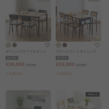
ダイニングテーブルセット D
スチールウッドダイニング 5
TS-SL ナチュラル
点セット SWD-1100 ナチュ
販売価格
販売価格
ラル/ブラック
¥39,800
¥23,800
送料無料
送料無料
※在庫切れ
※在庫切れ