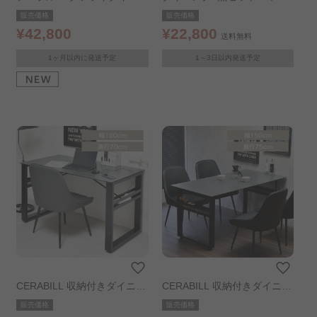
グ 5点セット ナチュラル
＆チェア ブラウン
販売価格
販売価格
¥42,800
¥22,800
送料無料
1ヶ月以内に発送予定
1～3日以内発送予定
CERABILL 収納付きダイニン
CERABILL 収納付きダイニン
グテーブル 幅120cm ダーク
グテーブル 幅150cm ダーク
販売価格
販売価格