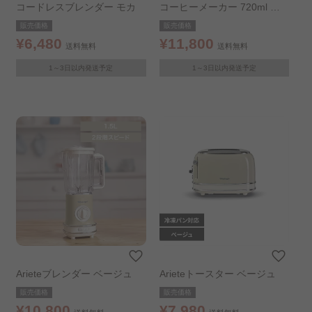
コードレスブレンダー モカ
コーヒーメーカー 720ml ド
リップ式 ブラック
販売価格
販売価格
¥6,480
¥11,800
送料無料
送料無料
1～3日以内発送予定
1～3日以内発送予定
Arieteブレンダー ベージュ
Arieteトースター ベージュ
販売価格
販売価格
¥10,800
¥7,980