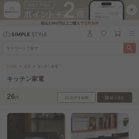
×
税込
3,980円
以上ご購入で
送料無料
家電
キッチン家電
HOME
家電
キッチン家電
こちらをお探しですか？
キッチン家電
布団乾燥機
加湿器
パネルヒーター
26
件
おすすめ順
絞り込む
セラミックヒーター
ホットプレート
冬用家電
夏用家電
生活家電
照明