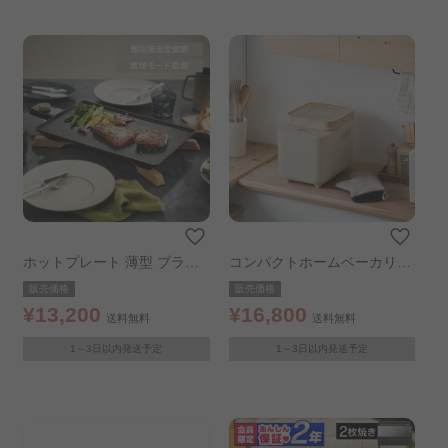
ホットプレート 薄型 ブラッ
コンパクトホームベーカリー
ク IHU-A10-B
サンドベージュ
販売価格
販売価格
¥13,200
¥16,800
送料無料
送料無料
1～3日以内発送予定
1～3日以内発送予定