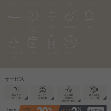
テーブル
デスク・机
ベッド
寝具
カーテン
ラグ
インテリア
照明
調理器具
家電
雑貨
ペット家具・用
ゴミ箱
おでかけ用品
夏アイテム
品
サービス
組み立て
おトクな
会員限定
明日お届け
サービス
会員特典
1年間の
サービス
保証サービス