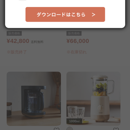
象印 炊飯器 IH炊飯器 STAN.
象印オーブンレンジ STAN. E
5.5合 NW-SA10-WA ホワイト
S-SA26
販売価格
販売価格
¥42,800
¥66,000
送料無料
※販売終了
※在庫切れ