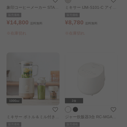
象印コーヒーメーカー STAN.
ミキサー IJM-S101-C アイボ
EC-XA30
リー
販売価格
販売価格
¥14,800
¥8,780
送料無料
送料無料
※在庫切れ
※在庫切れ
ミキサー ボトル＆ミル付き
ジャー炊飯器3合 RC-MGA30
アイボリー
-W ホワイト
販売価格
販売価格