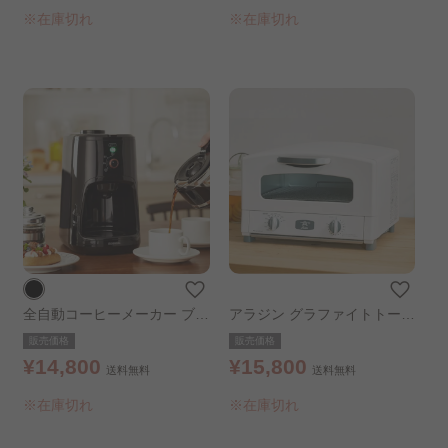
※在庫切れ
※在庫切れ
全自動コーヒーメーカー ブラ
アラジン グラファイトトース
ック
ター AET-GS13C-W ホワイ
販売価格
販売価格
ト
¥14,800
¥15,800
送料無料
送料無料
※在庫切れ
※在庫切れ