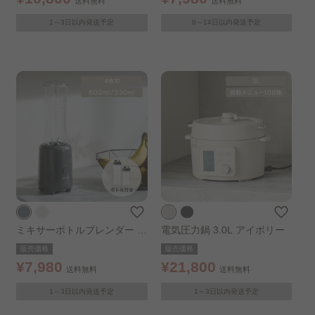
送料無料
送料無料
1～3日以内発送予定
8～14日以内発送予定
ミキサーボトルブレンダー ダ
電気圧力鍋 3.0L アイボリー
ークグレー
販売価格
販売価格
¥7,980
¥21,800
送料無料
送料無料
1～3日以内発送予定
1～3日以内発送予定