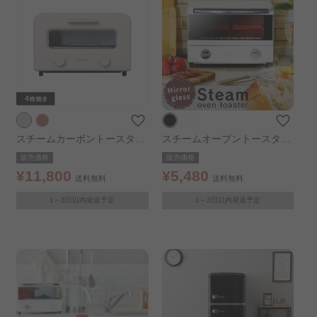
スチームカーボントースター
スチームオーブントースター
SOT-401-C ミルクベージュ
2枚焼き BLSOT-011-B ブラ
販売価格
販売価格
ック
¥11,800
¥5,480
送料無料
送料無料
1～3日以内発送予定
1～3日以内発送予定