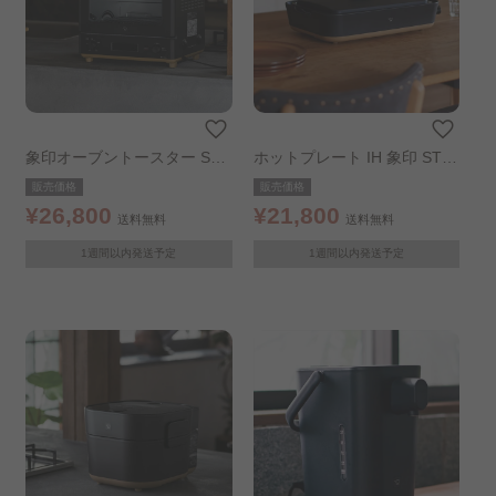
象印オーブントースター STA
ホットプレート IH 象印 STA
N. EQ-FA22
N. EA-FA10
販売価格
販売価格
¥26,800
¥21,800
送料無料
送料無料
1週間以内発送予定
1週間以内発送予定