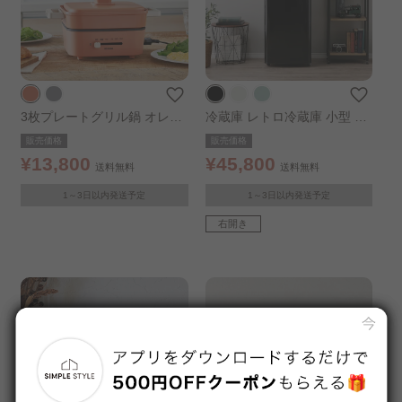
3枚プレートグリル鍋 オレン
冷蔵庫 レトロ冷蔵庫 小型 11
ジ
4L PRR-122D ブラック
販売価格
販売価格
¥13,800
¥45,800
送料無料
送料無料
1～3日以内発送予定
1～3日以内発送予定
右開き