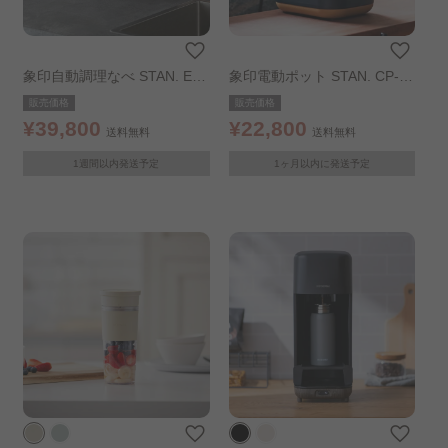
象印自動調理なべ STAN. EL-
象印電動ポット STAN. CP-C
KA23-BA ブラック
A12-BA ブラック
販売価格
販売価格
¥39,800
¥22,800
送料無料
送料無料
1週間以内発送予定
1ヶ月以内に発送予定