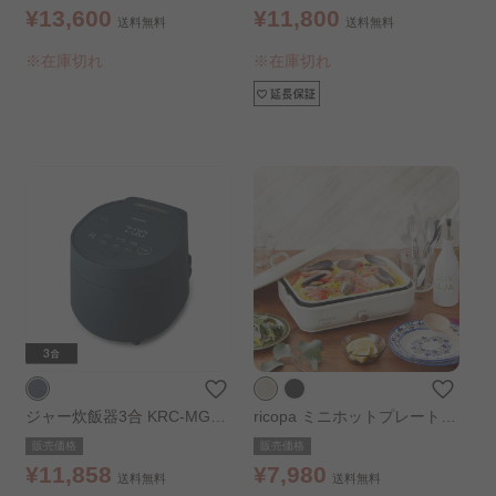
¥13,600
¥11,800
送料無料
送料無料
※在庫切れ
※在庫切れ
ジャー炊飯器3合 KRC-MGA3
ricopa ミニホットプレート M
0-DA ディープブルー
HP-R102-WC ホワイトアイ
販売価格
販売価格
ボリー
¥11,858
¥7,980
送料無料
送料無料