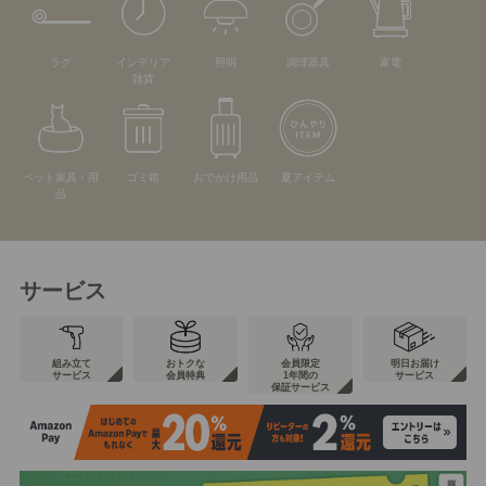
ラグ
インテリア
照明
調理器具
家電
雑貨
ペット家具・用
ゴミ箱
おでかけ用品
夏アイテム
品
サービス
組み立て
おトクな
会員限定
明日お届け
サービス
会員特典
1年間の
サービス
保証サービス