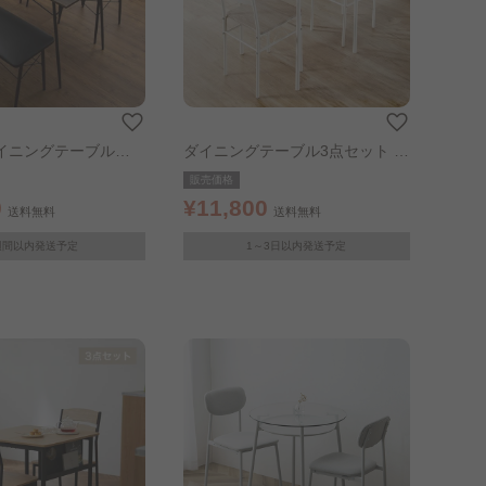
イニングテーブルセ
ダイニングテーブル3点セット ナ
ット ブラウン
チュラル
販売価格
0
¥11,800
送料無料
送料無料
週間以内発送予定
1～3日以内発送予定