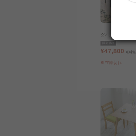
ダイニングテーブ
ン付き DTS-WG
販売価格
ト
¥47,800
送料無
※在庫切れ