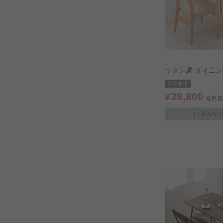
ラタン調 ダイニン
ナチュラル
販売価格
¥38,800
送料無
1ヶ月以内に