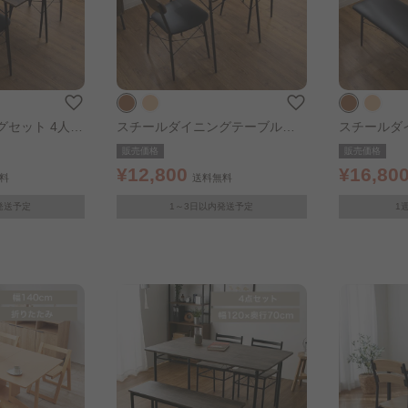
セット 4人用
スチールダイニングテーブルセ
スチールダ
5 ﾌﾞﾗｳﾝ
ット 3点セット ブラウン
ット 4点セ
販売価格
販売価格
¥12,800
¥16,80
料
送料無料
発送予定
1～3日以内発送予定
1