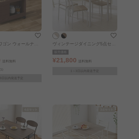
ワゴン ウォールナッ
ヴィンテージダイニング5点セッ
ト ナチュラル×ホワイト
販売価格
0
¥21,800
送料無料
送料無料
(1)
1～3日以内発送予定
～3日以内発送予定