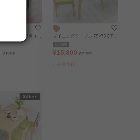
ジダイニング 3点セッ
ダイニングテーブル 75×75 DTV-
×ブラック
7575 オーク
販売価格
0
¥15,800
送料無料
送料無料
※在庫切れ