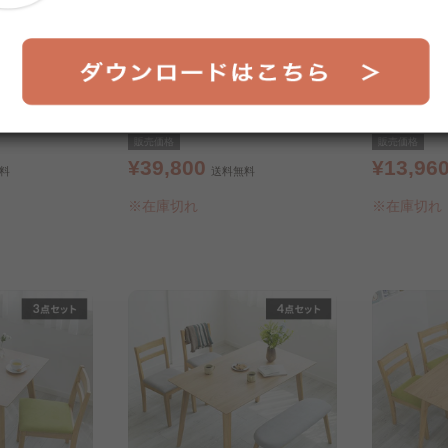
ルセット ワゴ
ダイニングテーブルセット DTS-
ヴィンテー
SL ウォールナッ
SL ナチュラル
ト ブラウン
販売価格
販売価格
¥39,800
¥13,96
料
送料無料
※在庫切れ
※在庫切れ