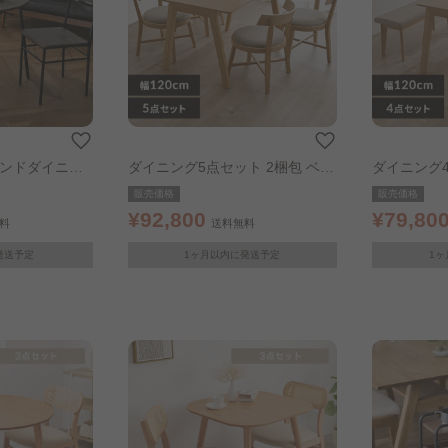
ラウンドダイニン
ダイニング5点セット 2梱包 ベー
ダイニング4
5cm ブラウン
ジュ
ジュ
販売価格
販売価格
¥92,800
¥79,80
料
送料無料
発送予定
1ヶ月以内に発送予定
1ヶ