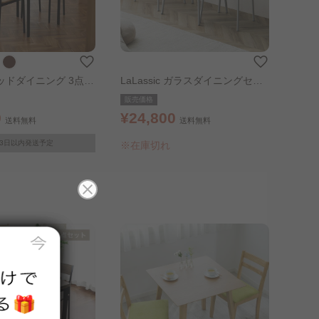
ッドダイニング 3点セ
LaLassic ガラスダイニングセッ
700 ナチュラル/ブラ
ト グレー
販売価格
0
¥24,800
送料無料
送料無料
～3日以内発送予定
※在庫切れ