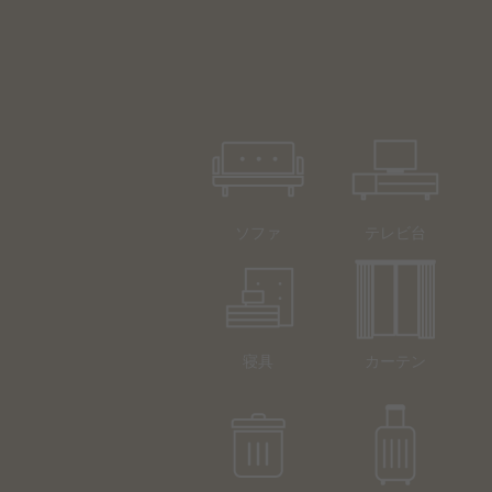
ソファ
テレビ台
寝具
カーテン