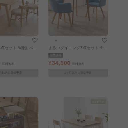
＋
点セット 3梱包 ベー
まるいダイニング3点セット ナチ
ュラル/ブルー
販売価格
0
¥34,800
送料無料
送料無料
月以内に発送予定
1ヶ月以内に発送予定