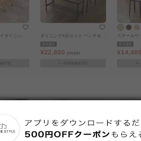
ライダイニング
ダイニング4点セット ベンチ＆チ
スチールウ
ラル
ェア ブラウン
ット SWD-
販売価格
販売価格
ック
¥22,800
¥14,48
送料無料
発送予定
1～3日以内発送予定
1