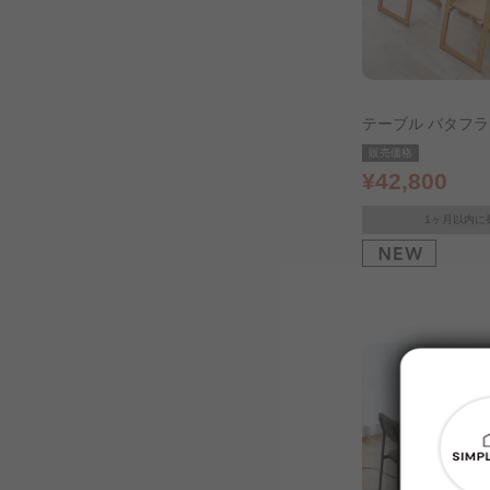
テーブル バタフ
5点セット ナチュ
販売価格
¥42,800
1ヶ月以内に