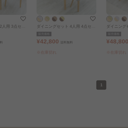
2人用 3点セッ
ダイニングセット 4人用 4点セッ
ダイニングセ
ン
ト オーク×グレー
ト オーク×
販売価格
販売価格
¥42,800
¥48,80
料
送料無料
※在庫切れ
※在庫切れ
1