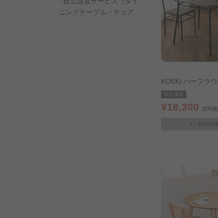
組立設置サービス（ダイ
ニングテーブル・チェア..
KOEKI ハーフ
グ3点セット 85×7
販売価格
¥18,300
送料無
1～3日以内