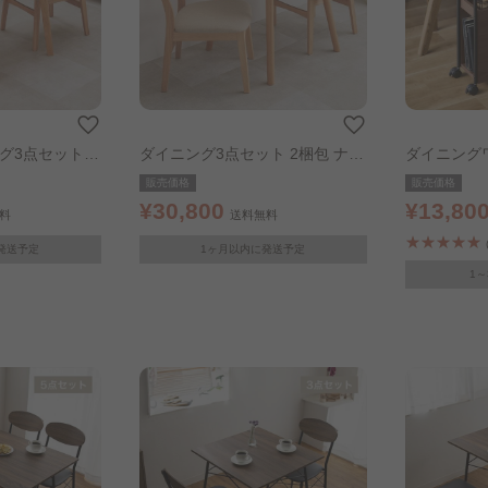
グ3点セット
ダイニング3点セット 2梱包 ナチ
ダイニング
ュラル
ト
販売価格
販売価格
¥30,800
¥13,80
料
送料無料
発送予定
1ヶ月以内に発送予定
1