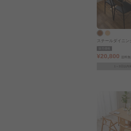
スチールダイニング
5点セット STDSET-
販売価格
¥20,800
送料無
1～3日以内