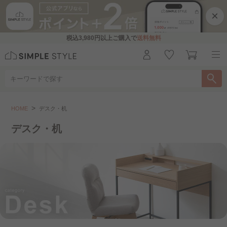
×
税込
3,980円
以上ご購入で
送料無料
デスク・机
HOME
デスク・机
こちらをお探しですか？
デスク・机
パソコンデスク・ワークデスク..
収納付きデスク
L字デスク
学習机
幅100cm以下
幅101～120cm
幅121～160cm
幅161cm以上
組立設置サービス（デスク）..