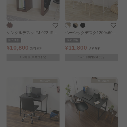
シングルデスク FJ-022-IR ダ
ベーシックデスク1200×600
ークブラウン
BDK-1260 ライトナチュラル
販売価格
販売価格
／ホワイト
¥10,800
¥11,800
送料無料
送料無料
1～3日以内発送予定
1～3日以内発送予定