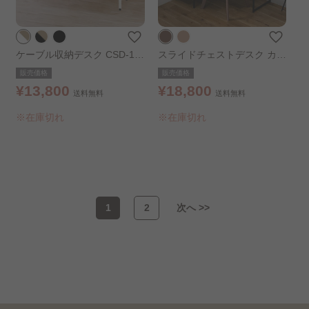
ケーブル収納デスク CSD-11
スライドチェストデスク カフ
50 ライトナチュラル/ホワイ
ェウォールナット
販売価格
販売価格
ト
¥13,800
¥18,800
送料無料
送料無料
※在庫切れ
※在庫切れ
1
2
次へ >>