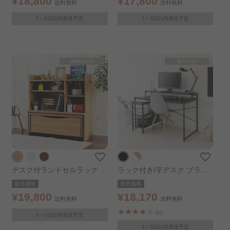
¥18,800
¥17,800
送料無料
送料無料
1～3日以内発送予定
1～3日以内発送予定
デスク付ランドセルラック R
ラック付きI字デスク ブラッ
RWD-9040 オーク
ク
販売価格
販売価格
¥19,800
¥18,170
送料無料
送料無料
(1)
1～3日以内発送予定
1～3日以内発送予定