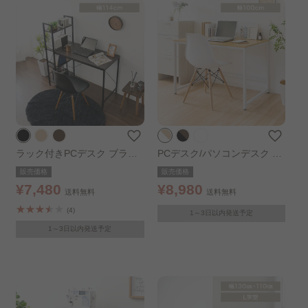
ラック付きPCデスク ブラッ
PCデスク/パソコンデスク PC
ク
DES-100 ナチュラル
販売価格
販売価格
¥7,480
¥8,980
送料無料
送料無料
(4)
1～3日以内発送予定
1～3日以内発送予定