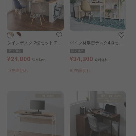
ツインデスク 2個セット TDS
パイン材学習デスク4点セッ
K-180 ナチュラル
ト PINZ-4
販売価格
販売価格
¥24,800
¥34,800
送料無料
送料無料
※在庫切れ
※在庫切れ