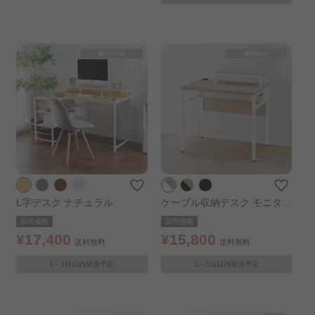
L字デスク ナチュラル
ケーブル収納デスク モニター
台付き CSD-800M ライトナ
販売価格
販売価格
チュラル/ホワイト
¥17,400
¥15,800
送料無料
送料無料
1～3日以内発送予定
1～3日以内発送予定