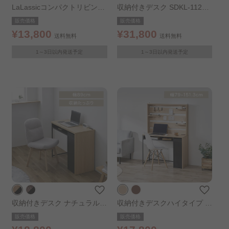
LaLassicコンパクトリビング
収納付きデスク SDKL-1125
デスク ナチュラル／グレー
ナチュラル/ブラック
販売価格
販売価格
¥13,800
¥31,800
送料無料
送料無料
1～3日以内発送予定
1～3日以内発送予定
収納付きデスク ナチュラル/
収納付きデスクハイタイプ ナ
ブラック
チュラルブラック
販売価格
販売価格