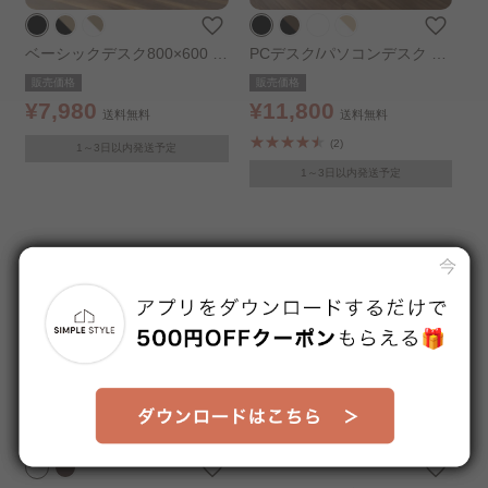
ベーシックデスク800×600 B
PCデスク/パソコンデスク PC
DK-8060 ブラック／ブラック
DES-120 ブラック
販売価格
販売価格
¥7,980
¥11,800
送料無料
送料無料
(2)
1～3日以内発送予定
1～3日以内発送予定