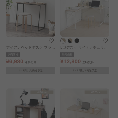
アイアンウッドデスク ブラッ
L型デスク ライトナチュラル
ク／アッシュブラウン
／ホワイト
販売価格
販売価格
¥6,980
¥12,800
送料無料
送料無料
1～3日以内発送予定
1～3日以内発送予定