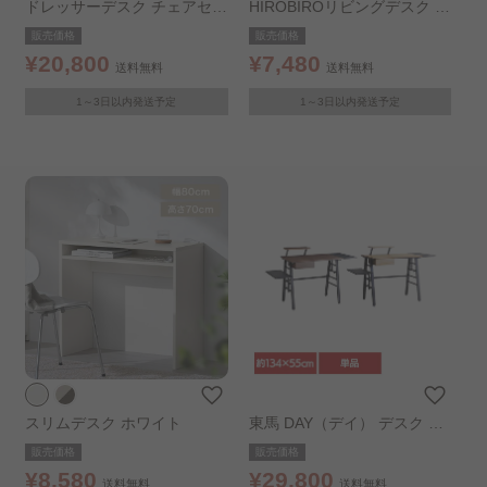
ドレッサーデスク チェアセッ
HIROBIROリビングデスク ナ
ト ホワイト
チュラル/ブラック
販売価格
販売価格
¥20,800
¥7,480
送料無料
送料無料
1～3日以内発送予定
1～3日以内発送予定
スリムデスク ホワイト
東馬 DAY（デイ） デスク ブ
ラウン
販売価格
販売価格
¥8,580
¥29,800
送料無料
送料無料