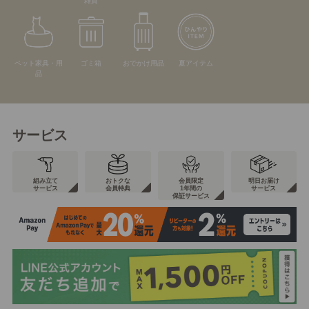
雑貨
ペット家具・用
ゴミ箱
おでかけ用品
夏アイテム
品
サービス
組み立て
おトクな
会員限定
明日お届け
サービス
会員特典
1年間の
サービス
保証サービス