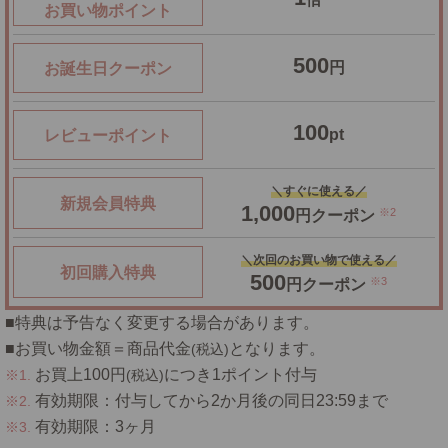
お買い物ポイント
500
円
お誕生日クーポン
100
pt
レビューポイント
＼すぐに使える／
新規会員特典
1,000
※2
円クーポン
＼次回のお買い物で使える／
初回購入特典
500
※3
円クーポン
■特典は予告なく変更する場合があります。
■お買い物金額＝商品代金
となります。
(税込)
お買上100円
につき1ポイント付与
※1.
(税込)
有効期限：付与してから2か月後の同日23:59まで
※2.
有効期限：3ヶ月
※3.