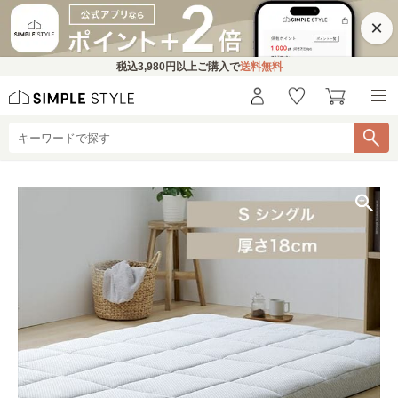
×
税込
3,980円
以上ご購入で
送料無料