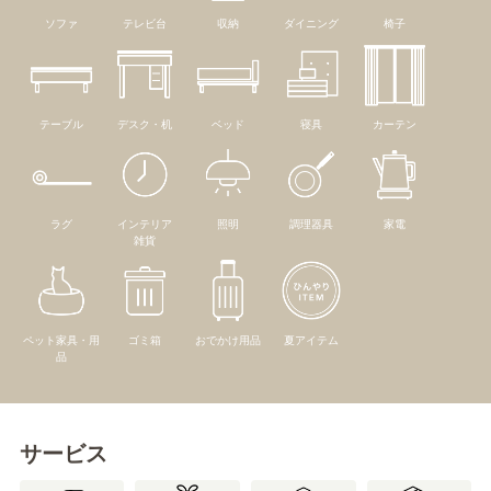
ソファ
テレビ台
収納
ダイニング
椅子
テーブル
デスク・机
ベッド
寝具
カーテン
ラグ
インテリア
照明
調理器具
家電
雑貨
ペット家具・用
ゴミ箱
おでかけ用品
夏アイテム
品
サービス