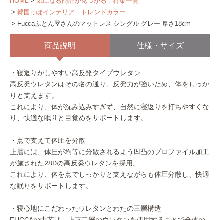
HOME
気になる商品が見つかる！特集一覧
韓国っぽインテリア｜トレンドカラー
Fuccaふとん屋さんのマットレス シングル グレー 厚さ18cm
商品説明
仕様・サイズ
・寝返りがしやすい高反発タイプウレタン
高反発ウレタンはその名の通り、反発力が強いため、体をしっか
りと支えます。
これにより、体が沈み込みすぎず、自然に寝返りを打ちやすくな
り、快適な眠りと目覚めをサポートします。
・点で支えて体圧を分散
上層には、体圧が均等に分散されるよう凹凸のプロファイル加工
が施された28Dの高反発ウレタンを採用。
これにより、体を点でしっかりと支えながらも体圧分散し、快適
な眠りをサポートします。
・寝心地にこだわったウレタンとわたの三層構造
FUCCAの中芯は、上下二層のウレタンを使用することで全体の