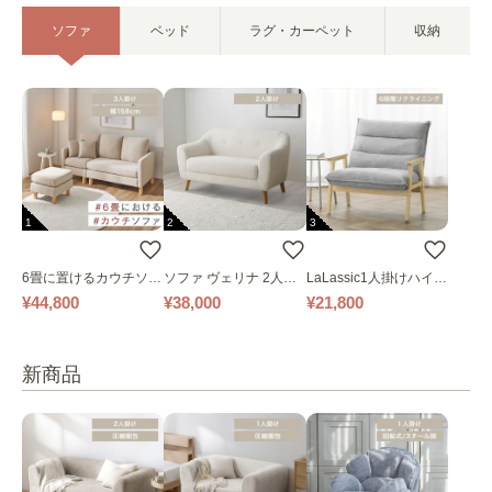
ソファ
ベッド
ラグ・カーペット
収納
1
2
3
6畳に置けるカウチソフ
ソファ ヴェリナ 2人掛
LaLassic1人掛けハイバ
ァ｜ベージュ
け
ックソファ ワイド
¥44,800
¥38,000
¥21,800
新商品