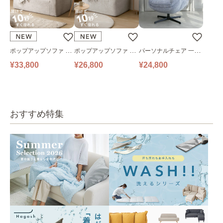
ポップアップソファ ソ
ポップアップソファ ソ
パーソナルチェア 一人
ファ フロアソファ 幅14
ファ フロアソファ 幅10
掛けソファ O’HANA ソ
¥33,800
¥26,800
¥24,800
0㎝ 2人掛け PUS1-2SA
0㎝ 1人掛け PUS1-1SA
ファ ブルーグレー
ベージュ
ベージュ
おすすめ特集