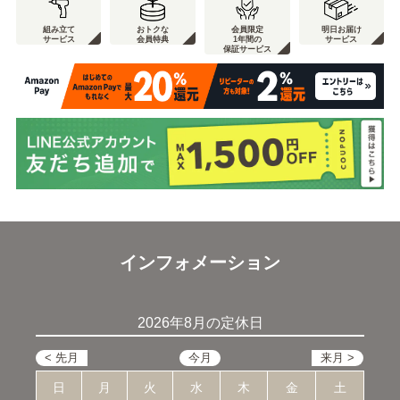
組み立て
おトクな
会員限定
明日お届け
サービス
会員特典
1年間の
サービス
保証サービス
インフォメーション
2026年8月の定休日
日
月
火
水
木
金
土