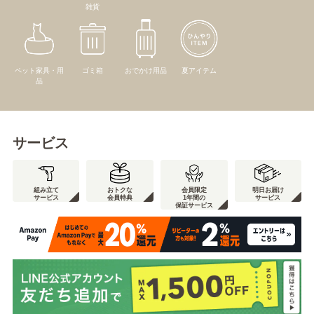
雑貨
ペット家具・用
ゴミ箱
おでかけ用品
夏アイテム
品
サービス
組み立て
おトクな
会員限定
明日お届け
サービス
会員特典
1年間の
サービス
保証サービス