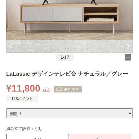
1
/
17
LaLassic デザインテレビ台 ナチュラル／グレー
¥11,800
(税込)
118ポイント
組み立て設置：
なし