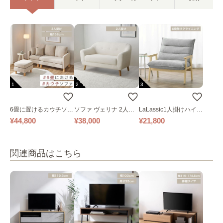
1
2
3
6畳に置けるカウチソフ
ソファ ヴェリナ 2人掛
LaLassic1人掛けハイバ
ァ｜ベージュ
け
ックソファ ワイド
¥44,800
¥38,000
¥21,800
関連商品はこちら