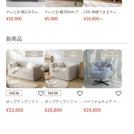
テレビ台 幅119.5㎝ モ
テレビ台 幅100cm アイ
LDK 伸縮できるテレビ
ルタル調 アクセントテ
アンウッドテレビ台 IW
台SLTS-1190全2色
¥18,900
¥5,980
¥16,800～
レビ台
AB-1000R 全2色
新商品
ポップアップソファ ソ
ポップアップソファ ソ
パーソナルチェア 一人
ファ フロアソファ 幅14
ファ フロアソファ 幅10
掛けソファ O’HANA ソ
¥33,800
¥26,800
¥24,800
0㎝ 2人掛け PUS1-2SA
0㎝ 1人掛け PUS1-1SA
ファ ブルーグレー
ベージュ
ベージュ