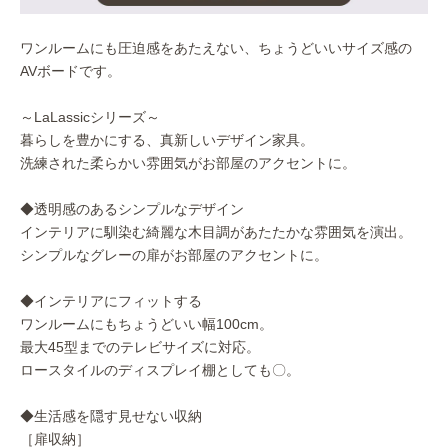
ワンルームにも圧迫感をあたえない、ちょうどいいサイズ感の
AVボードです。
～LaLassicシリーズ～
暮らしを豊かにする、真新しいデザイン家具。
洗練された柔らかい雰囲気がお部屋のアクセントに。
◆透明感のあるシンプルなデザイン
インテリアに馴染む綺麗な木目調があたたかな雰囲気を演出。
シンプルなグレーの扉がお部屋のアクセントに。
◆インテリアにフィットする
ワンルームにもちょうどいい幅100cm。
最大45型までのテレビサイズに対応。
ロースタイルのディスプレイ棚としても〇。
◆生活感を隠す見せない収納
［扉収納］