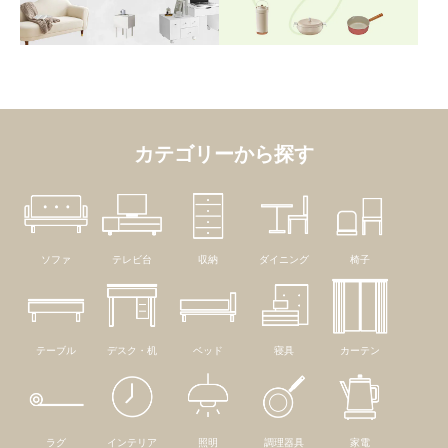
カテゴリーから探す
ソファ
テレビ台
収納
ダイニング
椅子
テーブル
デスク・机
ベッド
寝具
カーテン
ラグ
インテリア
照明
調理器具
家電