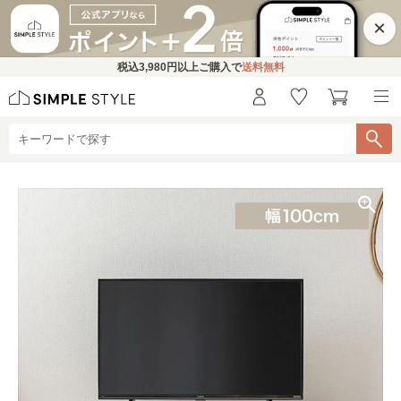
×
税込
3,980円
以上ご購入で
送料無料