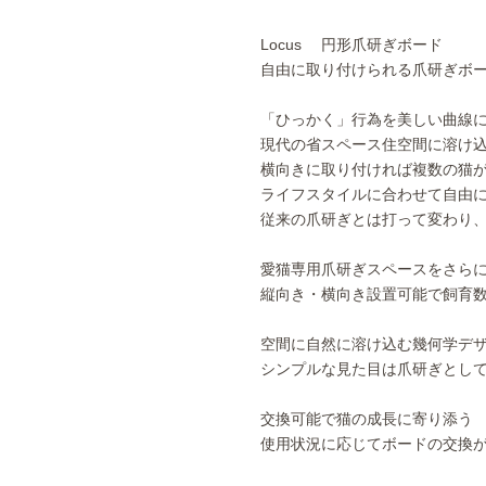
Locus 円形爪研ぎボード
自由に取り付けられる爪研ぎボ
「ひっかく」行為を美しい曲線に
現代の省スペース住空間に溶け
横向きに取り付ければ複数の猫
ライフスタイルに合わせて自由
従来の爪研ぎとは打って変わり
愛猫専用爪研ぎスペースをさら
縦向き・横向き設置可能で飼育
空間に自然に溶け込む幾何学デ
シンプルな見た目は爪研ぎとし
交換可能で猫の成長に寄り添う
使用状況に応じてボードの交換