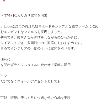
ードで特別なガリガリ空間を演出
。Locusは2つの円形爪研ぎボードをシンプルな鉄フレームに収め、
込むエレガントなフォルムを実現しました。
が共有でき、縦向きなら伸びをしながらのひっかきに。
にレイアウトでき、多頭飼いのご家庭にもおすすめです。
、まるでインテリアの一部のように空間を彩ります。
に便利に
数を問わずライフスタイルに合わせて柔軟に活用
ザイン
てだけでなくウォールアクセントとしても
が可能、環境に優しく常に快適な使い心地を実現