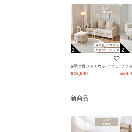
1
2
6畳に置けるカウチソファ
ソファ
｜ベージュ
¥44,800
¥38,
新商品