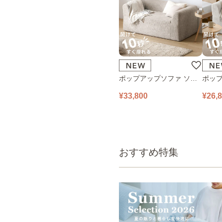
ポップアップソファ ソフ
ポップ
ァ フロアソファ 幅140㎝
ァ フ
¥33,800
¥26,
2人掛け PUS1-2SA ベージ
1人掛け
ュ
ュ
おすすめ特集