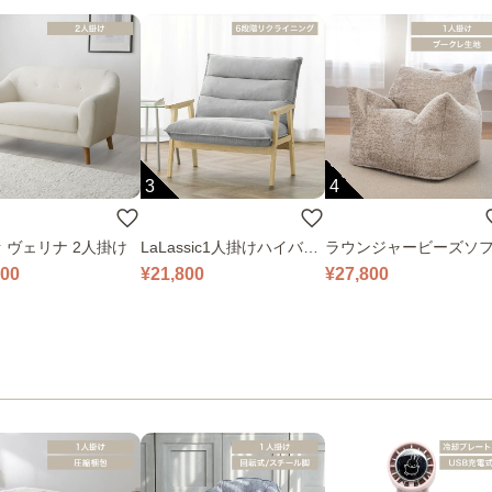
3
4
 ヴェリナ 2人掛け
LaLassic1人掛けハイバッ
ラウンジャービーズソ
クソファ ワイド
000
¥21,800
¥27,800