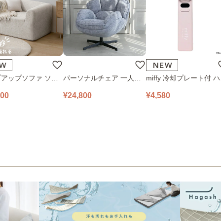
アップソファ ソフ
パーソナルチェア 一人掛
miffy 冷却プレート付 
ロアソファ 幅100㎝
けソファ O’HANA ソファ
ディファン 393-PXXP0
800
¥24,800
¥4,580
 PUS1-1SA ベージ
ブルーグレー
ピンク