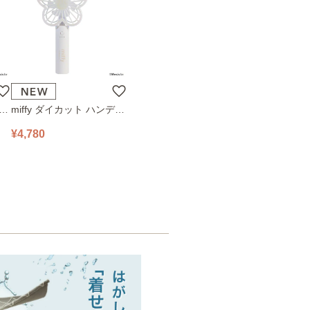
ハン
miffy ダイカット ハンディ
78
ファン 393-PXXP077 オフ
¥4,780
ホワイト