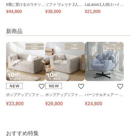
6畳に置けるカウチソフ
ソファ ヴェリナ 2人掛
LaLassic1人掛けハイバ
ァ｜ベージュ
け
ックソファ ワイド
¥44,800
¥38,000
¥21,800
新商品
ポップアップソファ ソ
ポップアップソファ ソ
パーソナルチェア 一人
ファ フロアソファ 幅14
ファ フロアソファ 幅10
掛けソファ O’HANA ソ
¥33,800
¥26,800
¥24,800
0㎝ 2人掛け PUS1-2SA
0㎝ 1人掛け PUS1-1SA
ファ ブルーグレー
ベージュ
ベージュ
おすすめ特集