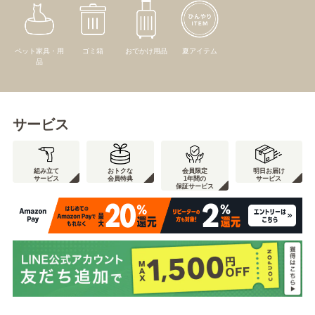
ペット家具・用
ゴミ箱
おでかけ用品
夏アイテム
品
サービス
組み立て
おトクな
会員限定
明日お届け
サービス
会員特典
1年間の
サービス
保証サービス