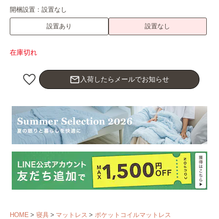
開梱設置：
設置なし
設置あり
設置なし
在庫切れ
mail_outline
入荷したらメールでお知らせ
HOME
寝具
マットレス
ポケットコイルマットレス