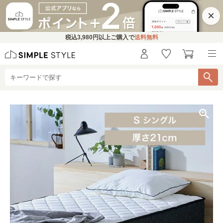
×
税込
3,980円
以上ご購入で
送料無料