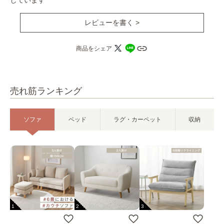
レビューを書く >
商品をシェア
売れ筋ランキング
ソファ
ベッド
ラグ・カーペット
収納
1
2
3