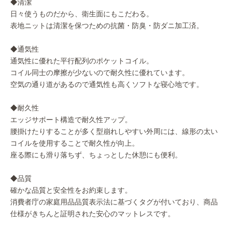
◆清潔
日々使うものだから、衛生面にもこだわる。
表地ニットは清潔を保つための抗菌・防臭・防ダニ加工済。
◆通気性
通気性に優れた平行配列のポケットコイル。
コイル同士の摩擦が少ないので耐久性に優れています。
空気の通り道があるので通気性も高くソフトな寝心地です。
◆耐久性
エッジサポート構造で耐久性アップ。
腰掛けたりすることが多く型崩れしやすい外周には、線形の太い
コイルを使用することで耐久性が向上。
座る際にも滑り落ちず、ちょっとした休憩にも便利。
◆品質
確かな品質と安全性をお約束します。
消費者庁の家庭用品品質表示法に基づくタグが付いており、商品
仕様がきちんと証明された安心のマットレスです。