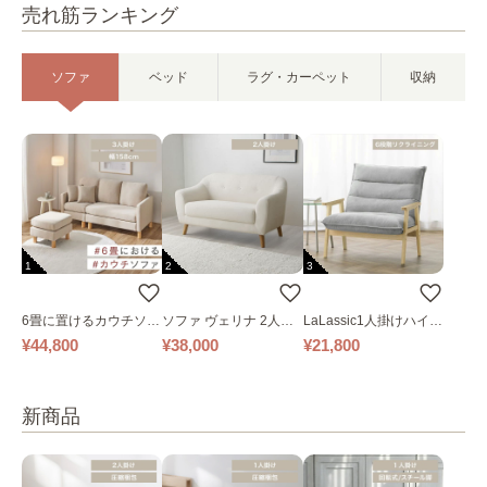
売れ筋ランキング
ソファ
ベッド
ラグ・カーペット
収納
1
2
3
6畳に置けるカウチソフ
ソファ ヴェリナ 2人掛
LaLassic1人掛けハイバ
ァ｜ベージュ
け
ックソファ ワイド
¥44,800
¥38,000
¥21,800
新商品