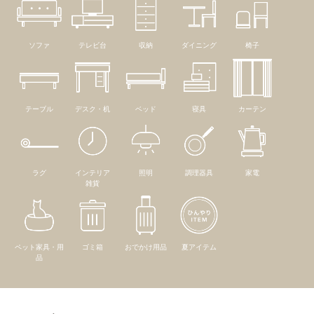
ソファ
テレビ台
収納
ダイニング
椅子
テーブル
デスク・机
ベッド
寝具
カーテン
ラグ
インテリア
照明
調理器具
家電
雑貨
ペット家具・用
ゴミ箱
おでかけ用品
夏アイテム
品