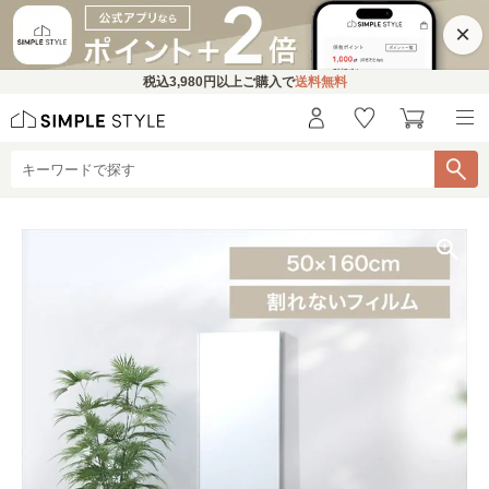
×
税込
3,980円
以上ご購入で
送料無料