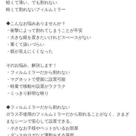
軽くて薄い、でも割れない
軽くて割れないフィルムミラー
◆こんなお悩みありませんか？
・衝撃によって割れてしまうことが不安
・大きな鏡を置きたいけれどスぺースがない
・重くて扱いづらい
・鏡が見えにくくなった
そのお悩み、解決します！
・フィルムミラーだから割れない
・マグネットで壁面に設置可能
・軽量で移動や設置がラクラク
・くっきり鮮明な映り
◆フィルムミラーだから割れない
ガラス不使用のフィルムミラーだから割れることがなく、さまざ
まなシーンで安心して設置できる。
・小さなお子様やペットがいるお部屋
・ダンスやヨガなど運動をする場所