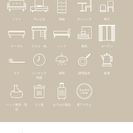
ソファ
テレビ台
収納
ダイニング
椅子
テーブル
デスク・机
ベッド
寝具
カーテン
ラグ
インテリア
照明
調理器具
家電
雑貨
ペット家具・用
ゴミ箱
おでかけ用品
夏アイテム
品