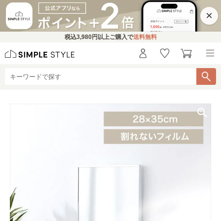
×
税込
3,980円
以上ご購入で
送料無料