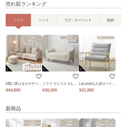
売れ筋ランキング
ソファ
ベッド
ラグ・カーペット
収納
1
2
3
6畳に置けるカウチソフ
ソファ ヴェリナ 2人掛
LaLassic1人掛けハイバ
ァ｜ベージュ
け
ックソファ ワイド
¥44,800
¥38,000
¥21,800
新商品