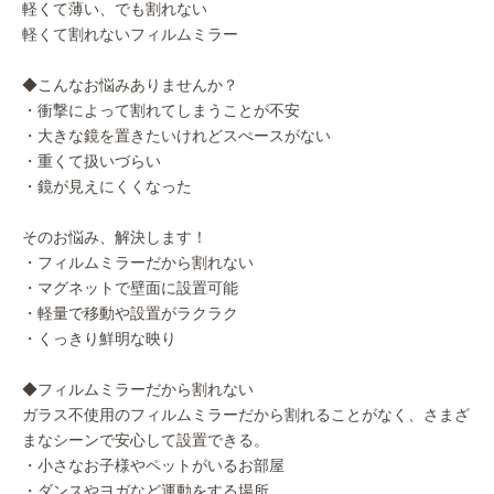
軽くて薄い、でも割れない
軽くて割れないフィルムミラー
◆こんなお悩みありませんか？
・衝撃によって割れてしまうことが不安
・大きな鏡を置きたいけれどスぺースがない
・重くて扱いづらい
・鏡が見えにくくなった
そのお悩み、解決します！
・フィルムミラーだから割れない
・マグネットで壁面に設置可能
・軽量で移動や設置がラクラク
・くっきり鮮明な映り
◆フィルムミラーだから割れない
ガラス不使用のフィルムミラーだから割れることがなく、さまざ
まなシーンで安心して設置できる。
・小さなお子様やペットがいるお部屋
・ダンスやヨガなど運動をする場所