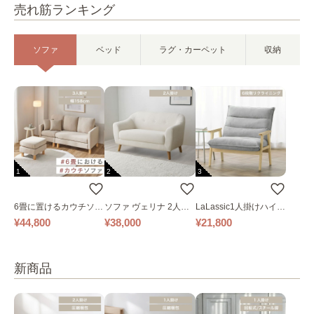
売れ筋ランキング
ソファ
ベッド
ラグ・カーペット
収納
1
2
3
6畳に置けるカウチソフ
ソファ ヴェリナ 2人掛
LaLassic1人掛けハイバ
ァ｜ベージュ
け
ックソファ ワイド
¥44,800
¥38,000
¥21,800
新商品