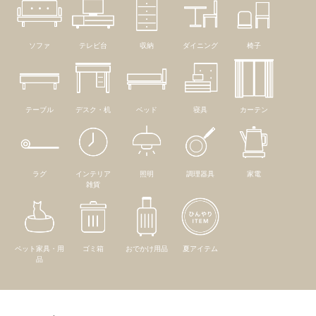
ソファ
テレビ台
収納
ダイニング
椅子
テーブル
デスク・机
ベッド
寝具
カーテン
ラグ
インテリア
照明
調理器具
家電
雑貨
ペット家具・用
ゴミ箱
おでかけ用品
夏アイテム
品