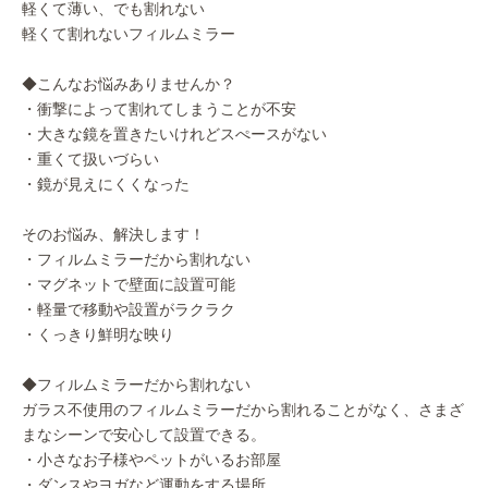
軽くて薄い、でも割れない
軽くて割れないフィルムミラー
◆こんなお悩みありませんか？
・衝撃によって割れてしまうことが不安
・大きな鏡を置きたいけれどスぺースがない
・重くて扱いづらい
・鏡が見えにくくなった
そのお悩み、解決します！
・フィルムミラーだから割れない
・マグネットで壁面に設置可能
・軽量で移動や設置がラクラク
・くっきり鮮明な映り
◆フィルムミラーだから割れない
ガラス不使用のフィルムミラーだから割れることがなく、さまざ
まなシーンで安心して設置できる。
・小さなお子様やペットがいるお部屋
・ダンスやヨガなど運動をする場所