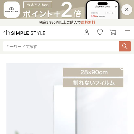
×
税込
3,980円
以上ご購入で
送料無料