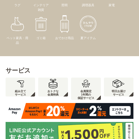
ラグ
インテリア
照明
調理器具
家電
雑貨
ペット家具・用
ゴミ箱
おでかけ用品
夏アイテム
品
サービス
組み立て
おトクな
会員限定
明日お届け
サービス
会員特典
1年間の
サービス
保証サービス