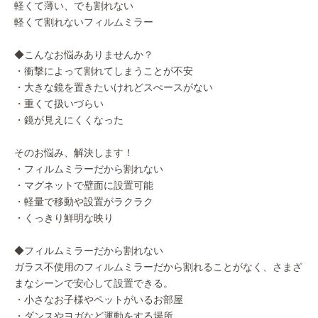
軽くて薄い、でも割れない
軽くて割れないフィルムミラー
◆こんなお悩みありませんか？
・衝撃によって割れてしまうことが不安
・大きな鏡を置きたいけれどスぺースがない
・重くて扱いづらい
・鏡が見えにくくなった
そのお悩み、解決します！
・フィルムミラーだから割れない
・マグネットで壁面に設置可能
・軽量で移動や設置がラクラク
・くっきり鮮明な映り
◆フィルムミラーだから割れない
ガラス不使用のフィルムミラーだから割れることがなく、さまざ
まなシーンで安心して設置できる。
・小さなお子様やペットがいるお部屋
・ダンスやヨガなど運動をする場所