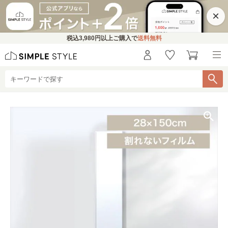
×
税込
3,980円
以上ご購入で
送料無料