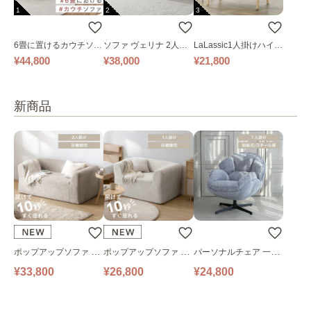
1
2
3
6畳に置けるカウチソフ
ソファ ヴェリナ 2人掛
LaLassic1人掛けハイバ
ァ｜ベージュ
け
ックソファ ワイド
¥44,800
¥38,000
¥21,800
新商品
ポップアップソファ ソ
ポップアップソファ ソ
パーソナルチェア 一人
ファ フロアソファ 幅14
ファ フロアソファ 幅10
掛けソファ O’HANA ソ
¥33,800
¥26,800
¥24,800
0㎝ 2人掛け PUS1-2SA
0㎝ 1人掛け PUS1-1SA
ファ ブルーグレー
ベージュ
ベージュ