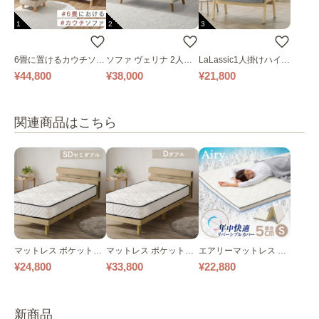
1
2
3
6畳に置けるカウチソフ
ソファ ヴェリナ 2人掛
LaLassic1人掛けハイバ
ァ｜ベージュ
け
ックソファ ワイド
¥44,800
¥38,000
¥21,800
関連商品はこちら
マットレス ポケットコ
マットレス ポケットコ
エアリーマットレス MA
イルマットレス セミダ
イルマットレス ダブル
RS-S シングル
¥24,800
¥33,800
¥22,880
ブル SD Sheep 厚さ 20
D Sheep 厚さ 20㎝ ホ
㎝ ホワイト
ワイト
新商品