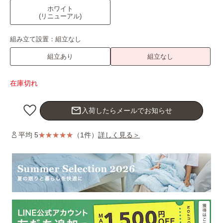
ホワイト
(リニューアル)
組み立て設置：
組立なし
組立あり
組立なし
在庫切れ
mail_outline
入荷したらメールでお知らせ
平均 5
（1件）
詳しく見る＞