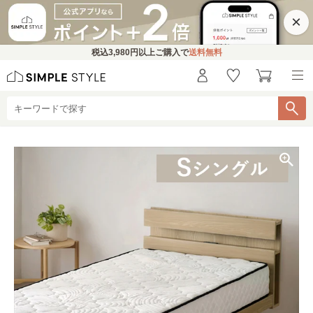
×
税込
3,980円
以上ご購入で
送料無料