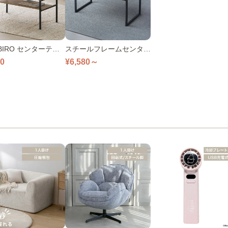
OBIRO センターテー
スチールフレームセンター
ナチュラル/ブラック
テーブル 幅80㎝ 全2色
80
¥6,580～