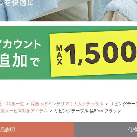
る！特集一覧
韓国っぽインテリア｜大人ナチュラル
リビングテーブ
設置サービス対象アイテム
リビングテーブル 幅89㎝ ブラック
商品説明
仕