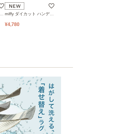
ハン
miffy ダイカット ハンディ
78
ファン 393-PXXP077 オフ
¥4,780
ホワイト