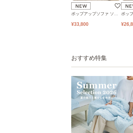
ポップアップソファ ソフ
ポップ
ァ フロアソファ 幅140㎝
ァ フ
¥33,800
¥26,
2人掛け PUS1-2SA ベージ
1人掛け
ュ
ュ
おすすめ特集