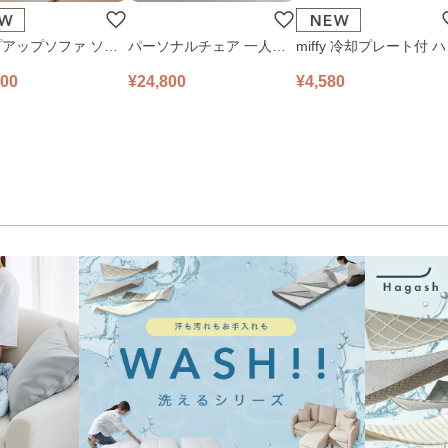
アップソファ ソフ
パーソナルチェア 一人掛
miffy 冷却プレート付 
ロアソファ 幅100㎝
けソファ O’HANA ソファ
ディファン 393-PXXP0
800
¥24,800
¥4,580
 PUS1-1SA ベージ
ブルーグレー
ピンク