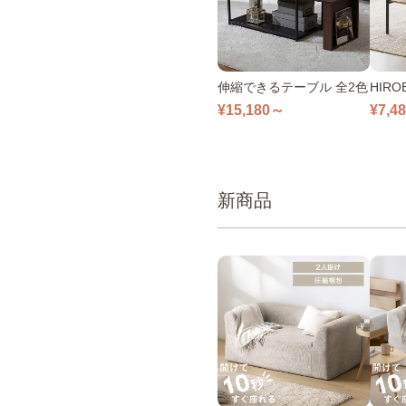
伸縮できるテーブル 全2色
HIR
ブル 
¥15,180～
¥7,4
新商品