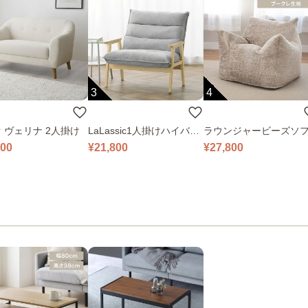
3
4
 ヴェリナ 2人掛け
LaLassic1人掛けハイバッ
ラウンジャービーズソ
クソファ ワイド
000
¥21,800
¥27,800