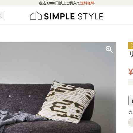
税込
3,980円
以上ご購入で
送料無料
¥
カ