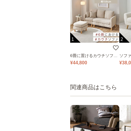
1
2
6畳に置けるカウチソファ
ソファ
｜ベージュ
¥44,800
¥38,
関連商品はこちら