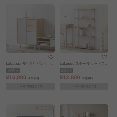
LaLassic 脚付きリビングキャ
LaLassic スチールウッドスリ
ビネット 幅59㎝
ムラック ナチュラル／グレー
販売価格
販売価格
¥16,800
¥12,800
送料無料
送料無料
1～3日以内発送予定
1～3日以内発送予定