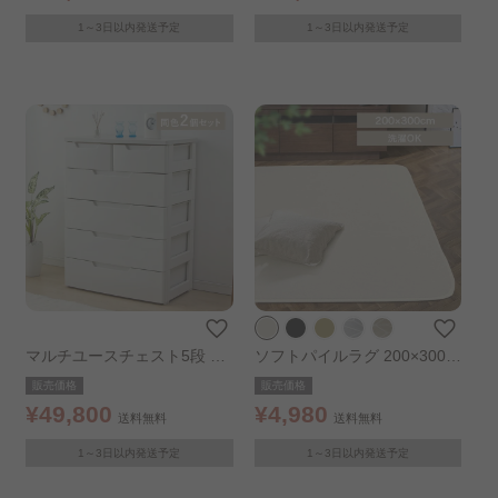
MU-7224
1～3日以内発送予定
1～3日以内発送予定
マルチユースチェスト5段 2
ソフトパイルラグ 200×300㎝
個セット ホワイト
アイボリー
販売価格
販売価格
¥49,800
¥4,980
送料無料
送料無料
1～3日以内発送予定
1～3日以内発送予定