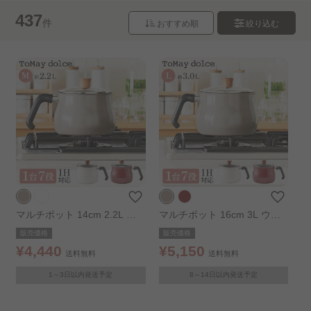
437
件
おすすめ順
絞り込む
マルチポット 14cm 2.2L ウ
マルチポット 16cm 3L ウォ
ォームグレー
ームグレー
販売価格
販売価格
¥4,440
¥5,150
送料無料
送料無料
1～3日以内発送予定
8～14日以内発送予定