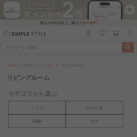
×
税込
3,980円
以上ご購入で
送料無料
部屋タイプから探す
リビングルーム
HOME
部屋タイプから探す
リビングルーム
こちらをお探しですか？
リビングルーム
ダイニングルーム
ベッドルーム
書斎
カテゴリから選ぶ
キッズルーム
押し入れ・クローゼット..
ソファ
テレビ台
洗面所・バスルーム
玄関・エクステリア
収納
ラグ
一人暮らし