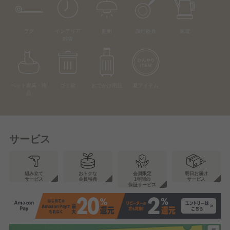
ラグ
インテリア
照明
調理器具
家電
雑貨
ペット家具・用
ゴミ箱
おでかけ用品
夏アイテム
品
サービス
組み立て
おトクな
会員限定
明日お届け
サービス
会員特典
1年間の
サービス
保証サービス