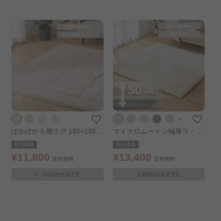
＋
ぽかぽか５層ラグ 185×185㎝
マイクロムートン極厚ラ・ク
アイボリー
ッションラグ 185×185cm ベ
販売価格
販売価格
ージュ
¥11,800
¥13,400
送料無料
送料無料
1～3日以内発送予定
1週間以内発送予定