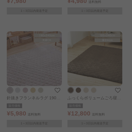
¥7,980
¥4,980
送料無料
1～3日以内発送予定
1～3日以内発送予定
針抜きフランネルラグ 190×2
ふっくらボリュームごろ寝ラ
40 グレージュ
グ 185×240cm ブラウン
販売価格
販売価格
¥5,980
¥12,800
送料無料
送料無料
1～3日以内発送予定
1～3日以内発送予定