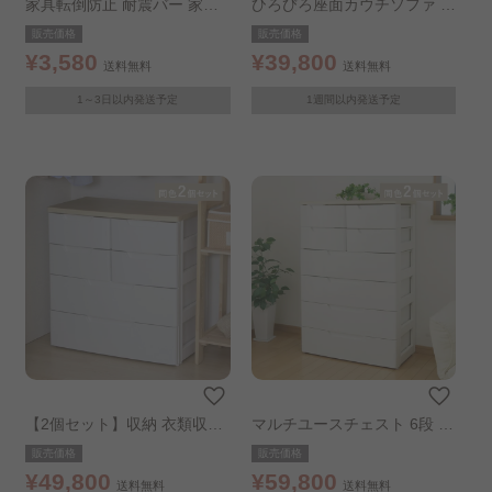
家具転倒防止 耐震バー 家具
ひろびろ座面カウチソファ ア
転倒防止器具 ホワイト
イボリー
販売価格
販売価格
¥3,580
¥39,800
送料無料
送料無料
1～3日以内発送予定
1週間以内発送予定
【2個セット】収納 衣類収納
マルチユースチェスト 6段 2
収納ボックス マルチユースチ
個セット ホワイト
販売価格
販売価格
ェスト ホワイト/ナチュラル
¥49,800
¥59,800
送料無料
送料無料