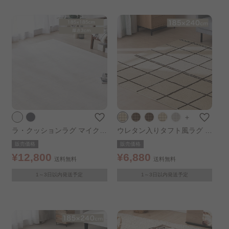
＋
ラ・クッションラグ マイクロ
ウレタン入りタフト風ラグ 1
ムートン 185×185cm ホワイ
85×240cm ORG-TU1824 ラ
販売価格
販売価格
ト
イトベージュ
¥12,800
¥6,880
送料無料
送料無料
1～3日以内発送予定
1～3日以内発送予定