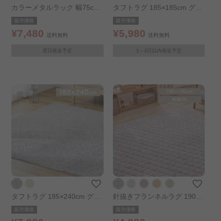
カラーメタルラック 幅75cm
タフトラグ 185×185cm グレ
CMM-75124 ダークグレー
ー
販売価格
販売価格
¥7,480
¥5,980
送料無料
送料無料
翌日発送予定
1～3日以内発送予定
タフトラグ 185×240cm グレ
針抜きフランネルラグ 190×1
ー
90 グレージュ
販売価格
販売価格