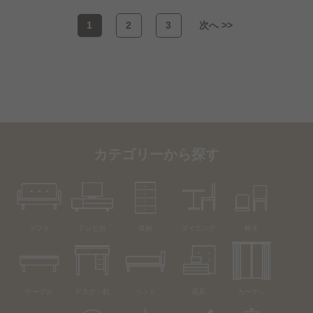
1
2
3
次へ >>
カテゴリーから探す
ソファ
テレビ台
収納
ダイニング
椅子
テーブル
デスク・机
ベッド
寝具
カーテン