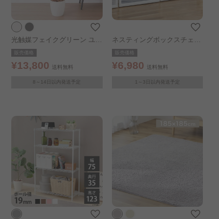
光触媒フェイクグリーン ユー
ネスティングボックスチェス
カリ ホワイト
ト 3個セット NSBC-500×3
販売価格
販売価格
ホワイト/クリア
¥13,800
¥6,980
送料無料
送料無料
8～14日以内発送予定
1～3日以内発送予定