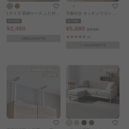
＋
Lサイズ 収納ケース ふた付き
天板付き キッチンワゴン ベ
段ボール収納ケース 2枚セッ
ージュ
販売価格
販売価格
ト ホワイト
¥2,480
¥5,880
送料無料
(1)
1週間以内発送予定
1～3日以内発送予定