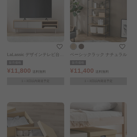
LaLassic デザインテレビ台
ベーシックラック ナチュラル
ナチュラル／グレー
販売価格
販売価格
¥11,800
¥11,400
送料無料
送料無料
1～3日以内発送予定
1～3日以内発送予定