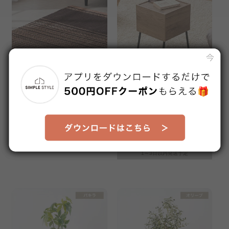
＋
タフト風ラグ 185×240cm O
HIROBIRO 収納×スリム アイ
RG-TC1824 ブラウン
アンウッドサイドテーブル ブ
販売価格
販売価格
ラック/アッシュブラウン
¥5,980
¥3,980
(1)
1～3日以内発送予定
1～3日以内発送予定