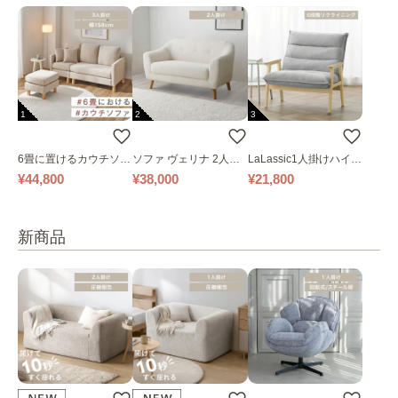
1
2
3
6畳に置けるカウチソフ
ソファ ヴェリナ 2人掛
LaLassic1人掛けハイバ
ァ｜ベージュ
け
ックソファ ワイド
¥44,800
¥38,000
¥21,800
新商品