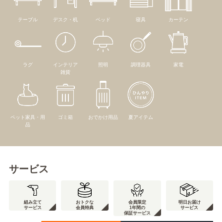
テーブル
デスク・机
ベッド
寝具
カーテン
ラグ
インテリア
照明
調理器具
家電
雑貨
ペット家具・用
ゴミ箱
おでかけ用品
夏アイテム
品
サービス
組み立て
おトクな
会員限定
明日お届け
サービス
会員特典
1年間の
サービス
保証サービス