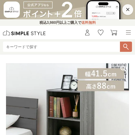
×
税込
3,980円
以上ご購入で
送料無料