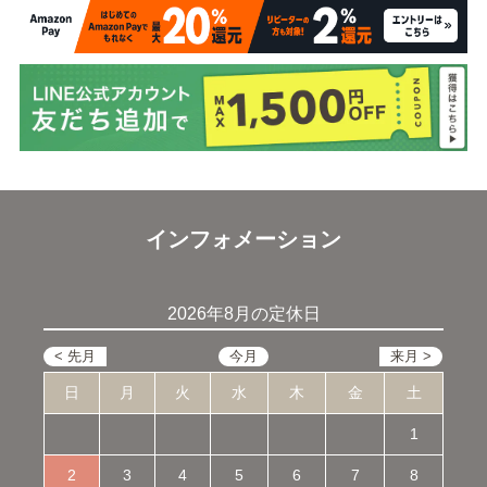
インフォメーション
2026年8月の定休日
日
月
火
水
木
金
土
1
2
3
4
5
6
7
8