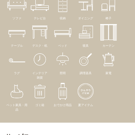
ソファ
テレビ台
収納
ダイニング
椅子
テーブル
デスク・机
ベッド
寝具
カーテン
ラグ
インテリア
照明
調理器具
家電
雑貨
ペット家具・用
ゴミ箱
おでかけ用品
夏アイテム
品