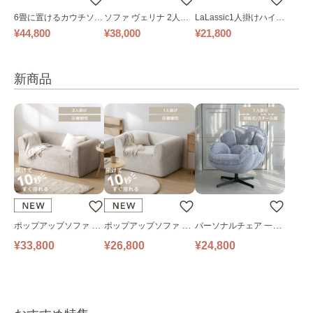
6畳に置けるカウチソフ
ソファ ヴェリナ 2人掛
LaLassic1人掛けハイバ
ァ｜ベージュ
け
ックソファ ワイド
¥44,800
¥38,000
¥21,800
新商品
ポップアップソファ ソ
ポップアップソファ ソ
パーソナルチェア 一人
ファ フロアソファ 幅14
ファ フロアソファ 幅10
掛けソファ O’HANA ソ
¥33,800
¥26,800
¥24,800
0㎝ 2人掛け PUS1-2SA
0㎝ 1人掛け PUS1-1SA
ファ ブルーグレー
ベージュ
ベージュ