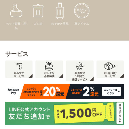
ペット家具・用
ゴミ箱
おでかけ用品
夏アイテム
品
サービス
組み立て
おトクな
会員限定
明日お届け
サービス
会員特典
1年間の
サービス
保証サービス