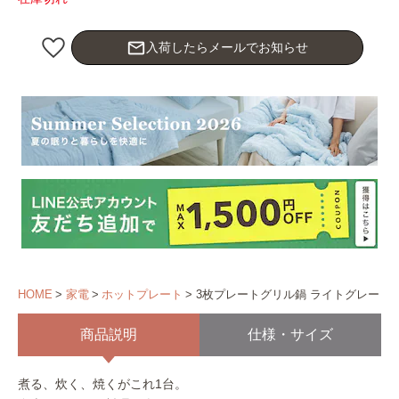
mail_outline
入荷したらメールでお知らせ
HOME
家電
ホットプレート
3枚プレートグリル鍋 ライトグレー
商品説明
仕様・サイズ
煮る、炊く、焼くがこれ1台。