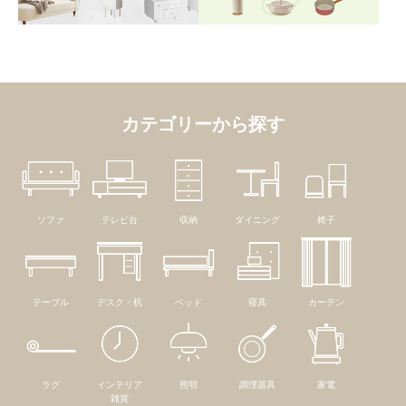
カテゴリーから探す
ソファ
テレビ台
収納
ダイニング
椅子
テーブル
デスク・机
ベッド
寝具
カーテン
ラグ
インテリア
照明
調理器具
家電
雑貨