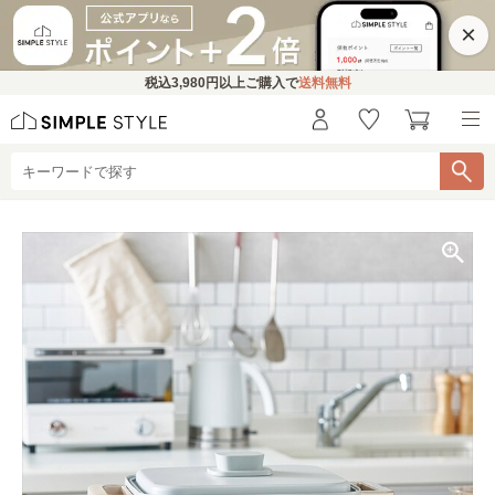
×
税込
3,980円
以上ご購入で
送料無料