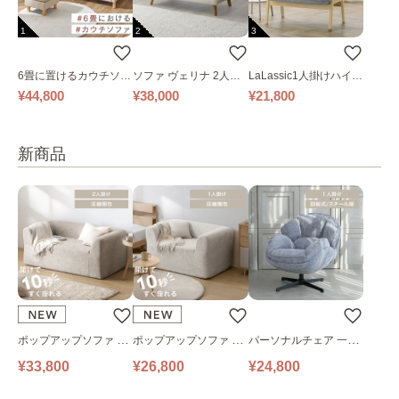
1
2
3
6畳に置けるカウチソフ
ソファ ヴェリナ 2人掛
LaLassic1人掛けハイバ
ァ｜ベージュ
け
ックソファ ワイド
¥44,800
¥38,000
¥21,800
新商品
ポップアップソファ ソ
ポップアップソファ ソ
パーソナルチェア 一人
ファ フロアソファ 幅14
ファ フロアソファ 幅10
掛けソファ O’HANA ソ
¥33,800
¥26,800
¥24,800
0㎝ 2人掛け PUS1-2SA
0㎝ 1人掛け PUS1-1SA
ファ ブルーグレー