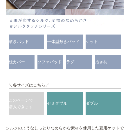
敷きパッド
一体型敷きパッド
ケット
枕カバー
ソファパッド
ラグ
抱き枕
＼各サイズはこちら／
このページで
セミダブル
ダブル
購入できます
シルクのようなしっとりなめらかな素材を使用した夏用ケットで