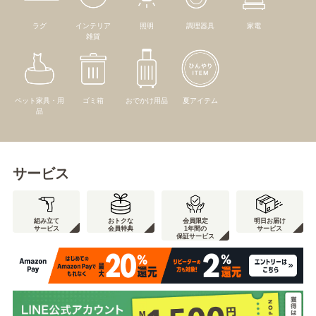
ラグ
インテリア
照明
調理器具
家電
雑貨
ペット家具・用
ゴミ箱
おでかけ用品
夏アイテム
品
サービス
組み立て
おトクな
会員限定
明日お届け
サービス
会員特典
1年間の
サービス
保証サービス