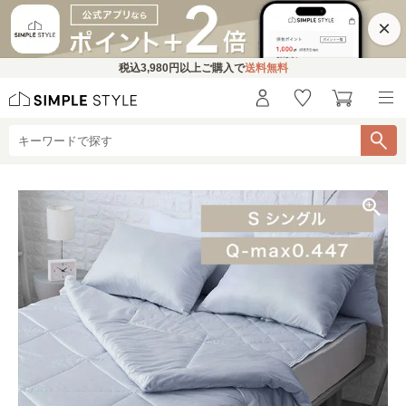
×
税込
3,980円
以上ご購入で
送料無料