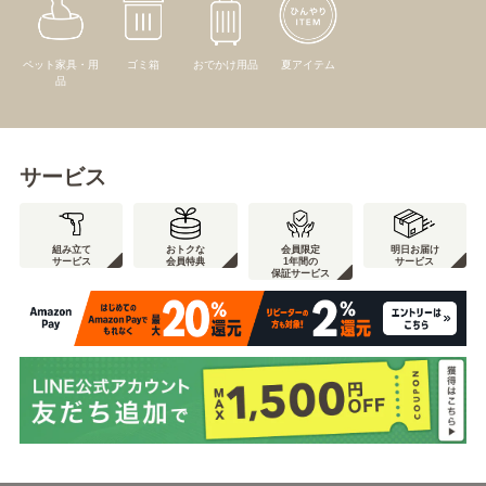
ペット家具・用
ゴミ箱
おでかけ用品
夏アイテム
品
サービス
組み立て
おトクな
会員限定
明日お届け
サービス
会員特典
1年間の
サービス
保証サービス