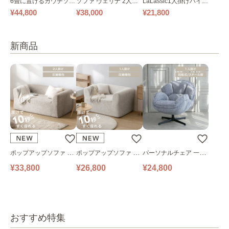
6畳に置けるカウチソフ
ソファ ヴェリナ 2人掛
LaLassic1人掛けハイバ
ァ｜ベージュ
け
ックソファ ワイド
¥44,800
¥38,000
¥21,800
新商品
ポップアップソファ ソ
ポップアップソファ ソ
パーソナルチェア 一人
ファ フロアソファ 幅14
ファ フロアソファ 幅10
掛けソファ O’HANA ソ
¥33,800
¥26,800
¥24,800
0㎝ 2人掛け PUS1-2SA
0㎝ 1人掛け PUS1-1SA
ファ ブルーグレー
ベージュ
ベージュ
おすすめ特集