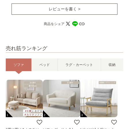
レビューを書く >
商品をシェア
売れ筋ランキング
ソファ
ベッド
ラグ・カーペット
収納
1
2
3