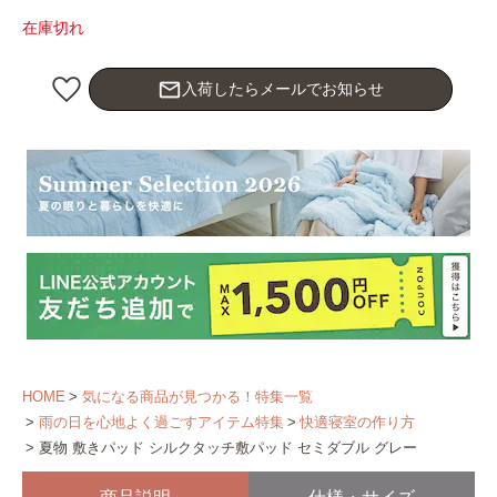
在庫切れ
mail_outline
入荷したらメールでお知らせ
HOME
気になる商品が見つかる！特集一覧
雨の日を心地よく過ごすアイテム特集
快適寝室の作り方
夏物 敷きパッド シルクタッチ敷パッド セミダブル グレー