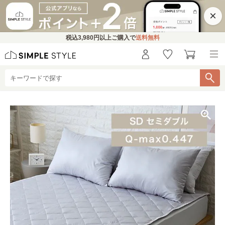
×
税込
3,980円
以上ご購入で
送料無料