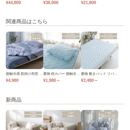
ァ｜ベージュ
け
ックソファ ワイド
¥44,800
¥38,000
¥21,800
関連商品はこちら
接触冷感 肌掛け布団 ひ
夏物 枕カバー 接触冷感
夏物 敷きパッド リバー
んやり接触冷感 全２色
枕パッド 2枚組 全２色
シブル 接触冷感 全２色
¥4,980
¥1,980～
¥3,480～
新商品