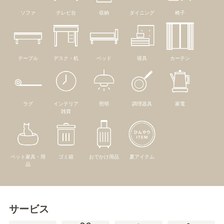
ソファ
テレビ台
収納
ダイニング
椅子
テーブル
デスク・机
ベッド
寝具
カーテン
ラグ
インテリア
照明
調理器具
家電
雑貨
ペット家具・用
ゴミ箱
おでかけ用品
夏アイテム
品
サービス