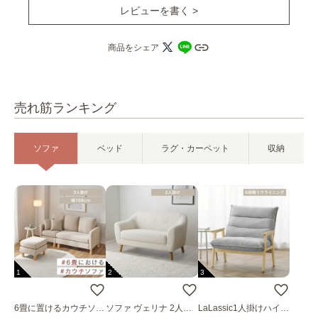
レビューを書く >
商品をシェア
売れ筋ランキング
ソファ
ベッド
ラグ・カーペット
収納
1
2
3
6畳に置けるカウチソフ
ソファ ヴェリナ 2人掛
LaLassic1人掛けハイバ