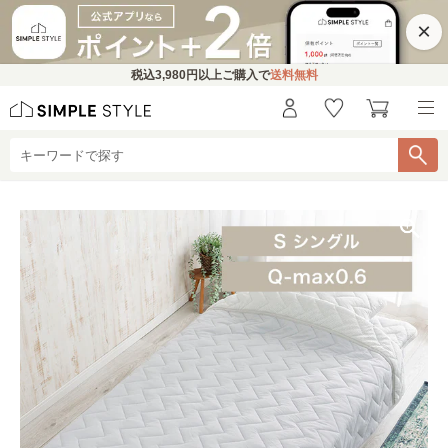
×
税込
3,980円
以上ご購入で
送料無料