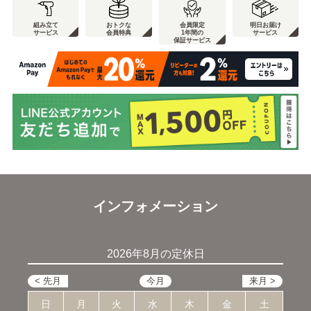
組み立て
おトクな
会員限定
明日お届け
サービス
会員特典
1年間の
サービス
保証サービス
インフォメーション
2026年8月の定休日
日
月
火
水
木
金
土