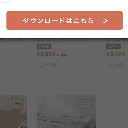
レーヨン 接触
軽やかワッフルケット シングル
軽やかタオ
ルバーグレー
アイボリー
イボリー
販売価格
販売価格
¥3,980
¥3,480
送料無料
※在庫切れ
※在庫切れ