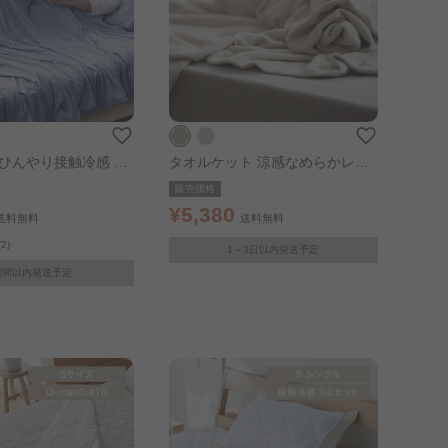
 ひんやり接触冷感 リ
タオルケット 涼感なめらかレー
シングル ブルー
ヨン シングル ベージュ
販売価格
¥5,380
送料無料
送料無料
(2)
1～3日以内発送予定
週間以内発送予定