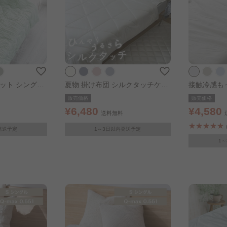
ット シングル
夏物 掛け布団 シルクタッチケッ
接触冷感もっ
ト シングル シャンパン
ケット シン
販売価格
販売価格
¥6,480
¥4,580
送料無料
発送予定
1～3日以内発送予定
1