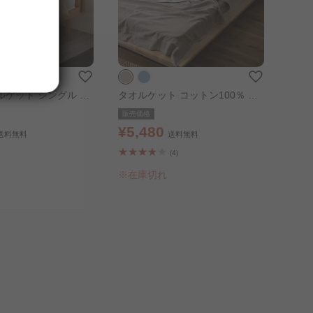
ルケット シングル ア
タオルケット コットン100％ シ
ングル ベージュ
販売価格
¥5,480
送料無料
送料無料
(4)
※在庫切れ