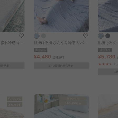
 接触冷感 キル
肌掛け布団 ひんやり冷感 リバー
肌掛け布団
バーグレー
シブル シングル ブルー
バーシブル 
販売価格
販売価格
¥4,480
¥5,780
送料無料
発送予定
1～3日以内発送予定
1