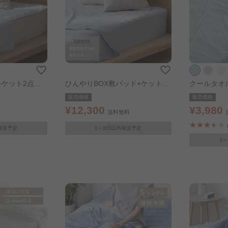
+ケット2点セ
ひんやりBOX敷パッド+ケット2
クールタオ
イトブルー
点セット シングル ライトブルー
ル シングル
販売価格
販売価格
¥12,300
¥3,980
送料無料
発送予定
1～3日以内発送予定
1