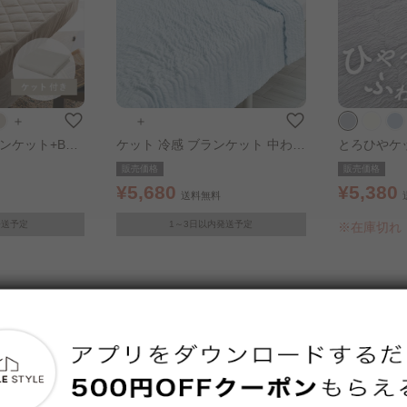
＋
＋
ンケット+BOX
ケット 冷感 ブランケット 中わた
BOXシーツ：グ
タイプ シングル S ライトブルー
販売価格
販売価格
¥5,680
¥5,380
送料無料
発送予定
1～3日以内発送予定
※在庫切れ