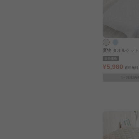
夏物 タオルケット
ト シングル シル
販売価格
¥5,980
送料無料
1～3日以内