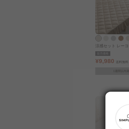
涼感セット レーヨ
シーツ シングル 
販売価格
レージュ
¥9,980
送料無料
1週間以内