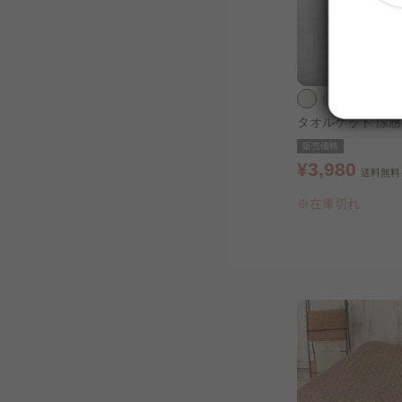
タオルケット 涼感
冷感 シングル シ
販売価格
¥3,980
送料無料
※在庫切れ