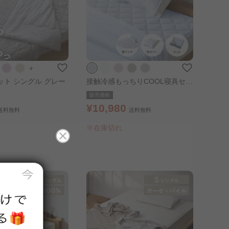
＋
とろひやケット シングル グレー
接触冷感もっちりCOOL寝具セッ
ト シングル アイスブルー
販売価格
¥10,980
送料無料
送料無料
※在庫切れ