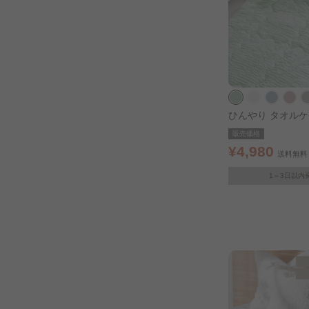
ひんやり タオルケ
グリーン
販売価格
¥4,980
送料無料
1～3日以内