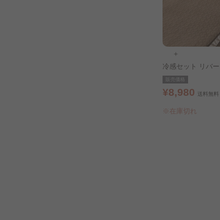
＋
冷感セット リバ
+敷パッド シング
販売価格
ブラウン
¥8,980
送料無料
※在庫切れ