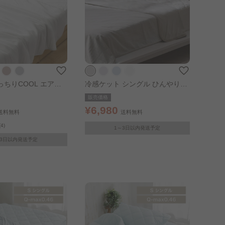
ちりCOOL エアー
冷感ケット シングル ひんやり長
グル ホワイト
持ちタイプ グレージュ
販売価格
¥6,980
送料無料
送料無料
(4)
1～3日以内発送予定
～3日以内発送予定