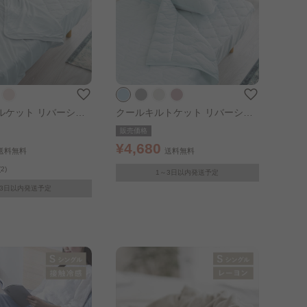
ルケット リバーシブ
クールキルトケット リバーシブ
 アイスブルー
ル 接触冷感 シングル アイスブル
販売価格
ー
¥4,680
送料無料
送料無料
(2)
1～3日以内発送予定
～3日以内発送予定