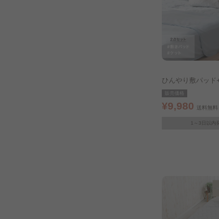
ひんやり敷パッド
ット シングル ラ
販売価格
¥9,980
送料無料
1～3日以内