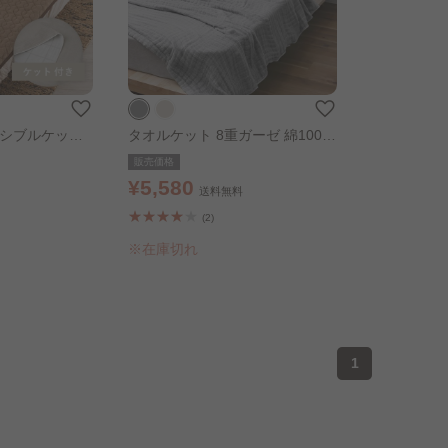
ーシブルケット
タオルケット 8重ガーゼ 綿100％
ル 敷パッド：
シングル グレー
販売価格
¥5,580
送料無料
(2)
※在庫切れ
1