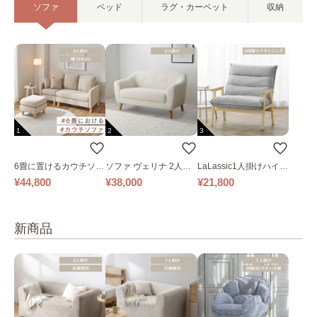
ソファ
ベッド
ラグ・カーペット
収納
1
2
3
6畳に置けるカウチソフ
ソファ ヴェリナ 2人掛
LaLassic1人掛けハイバ
ァ｜ベージュ
け
ックソファ ワイド
¥44,800
¥38,000
¥21,800
新商品