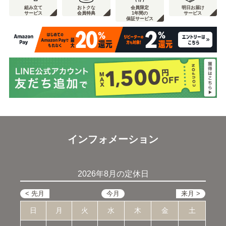
組み立て
おトクな
会員限定
明日お届け
サービス
会員特典
1年間の
サービス
保証サービス
インフォメーション
2026年8月の定休日
日
月
火
水
木
金
土