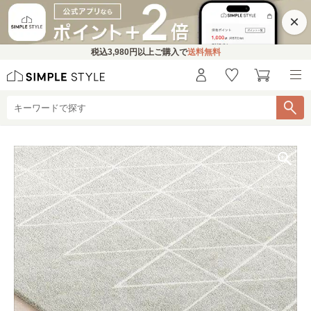
×
税込
3,980円
以上ご購入で
送料無料