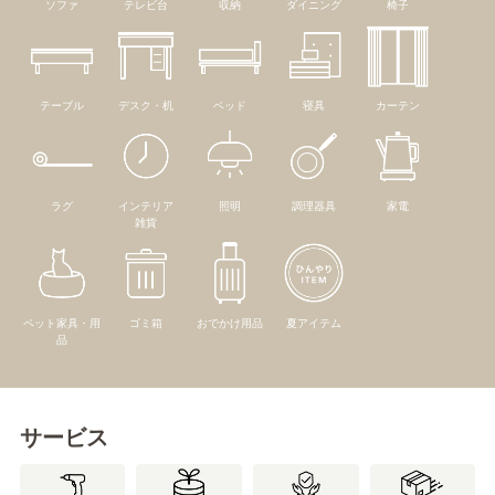
ソファ
テレビ台
収納
ダイニング
椅子
テーブル
デスク・机
ベッド
寝具
カーテン
ラグ
インテリア
照明
調理器具
家電
雑貨
ペット家具・用
ゴミ箱
おでかけ用品
夏アイテム
品
サービス