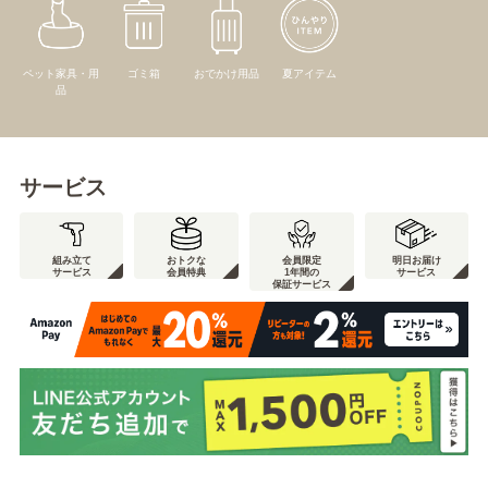
ペット家具・用
ゴミ箱
おでかけ用品
夏アイテム
品
サービス
組み立て
おトクな
会員限定
明日お届け
サービス
会員特典
1年間の
サービス
保証サービス