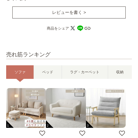
レビューを書く >
商品をシェア
売れ筋ランキング
ソファ
ベッド
ラグ・カーペット
収納
1
2
3