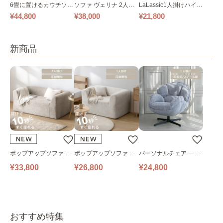
6畳に置けるカウチソフ
ソファ ヴェリナ 2人掛
LaLassic1人掛けハイバ
ァ｜ベージュ
け
ックソファ ワイド
¥44,800
¥38,000
¥21,800
新商品
ポップアップソファ ソ
ポップアップソファ ソ
パーソナルチェア 一人
ファ フロアソファ 幅14
ファ フロアソファ 幅10
掛けソファ O’HANA ソ
¥33,800
¥26,800
¥24,800
0㎝ 2人掛け PUS1-2SA
0㎝ 1人掛け PUS1-1SA
ファ ブルーグレー
ベージュ
ベージュ
おすすめ特集