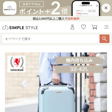
×
税込
3,980円
以上ご購入で
送料無料