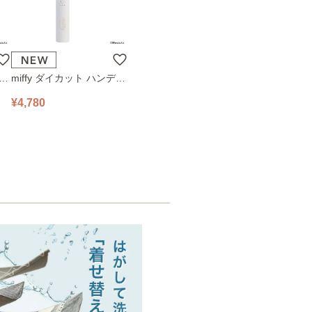
ハン
miffy ダイカット ハンディ
78
ファン 393-PXXP077 オフ
¥4,780
ホワイト