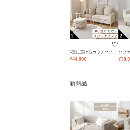
1
2
6畳に置けるカウチソファ
ソファ
｜ベージュ
¥44,800
¥38,
新商品