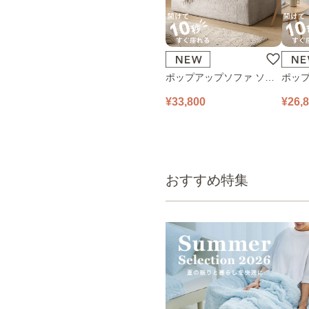
ポップアップソファ ソフ
ポップ
ァ フロアソファ 幅140㎝
ァ フ
¥33,800
¥26,
2人掛け PUS1-2SA ベージ
1人掛け
ュ
ュ
おすすめ特集