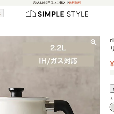
税込
3,980円
以上ご購入で
送料無料
¥
カ