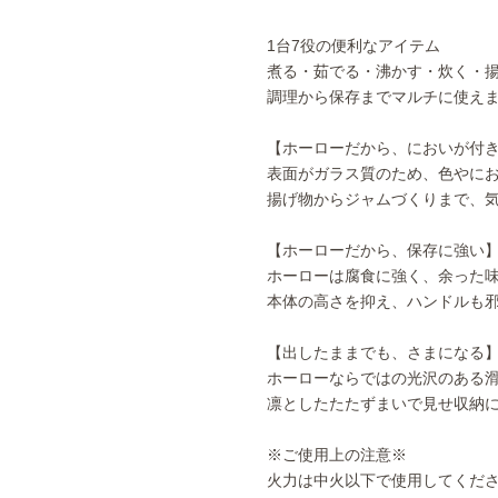
1台7役の便利なアイテム
煮る・茹でる・沸かす・炊く・
調理から保存までマルチに使え
【ホーローだから、においが付
表面がガラス質のため、色やに
揚げ物からジャムづくりまで、
【ホーローだから、保存に強い
ホーローは腐食に強く、余った
本体の高さを抑え、ハンドルも
【出したままでも、さまになる
ホーローならではの光沢のある
凛としたたたずまいで見せ収納
※ご使用上の注意※
火力は中火以下で使用してくだ