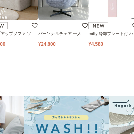
アップソファ ソフ
パーソナルチェア 一人掛
miffy 冷却プレート付 
ロアソファ 幅100㎝
けソファ O’HANA ソファ
ディファン 393-PXXP0
800
¥24,800
¥4,580
 PUS1-1SA ベージ
ブルーグレー
ピンク