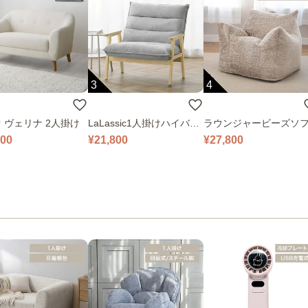
3
4
 ヴェリナ 2人掛け
LaLassic1人掛けハイバッ
ラウンジャービーズソ
クソファ ワイド
000
¥21,800
¥27,800