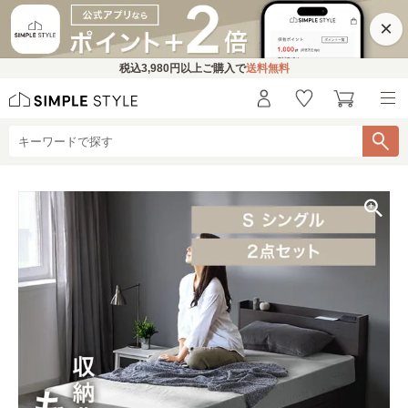
×
税込
3,980円
以上ご購入で
送料無料