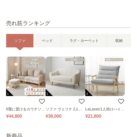
売れ筋ランキング
ソファ
ベッド
ラグ・カーペット
収納
1
2
3
6畳に置けるカウチソフ
ソファ ヴェリナ 2人掛
LaLassic1人掛けハイバ
ァ｜ベージュ
け
ックソファ ワイド
¥44,800
¥38,000
¥21,800
新商品