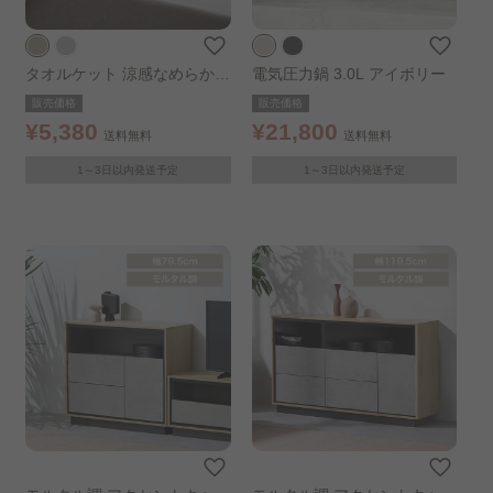
タオルケット 涼感なめらかレ
電気圧力鍋 3.0L アイボリー
ーヨン シングル ベージュ
販売価格
販売価格
¥5,380
¥21,800
送料無料
送料無料
1～3日以内発送予定
1～3日以内発送予定