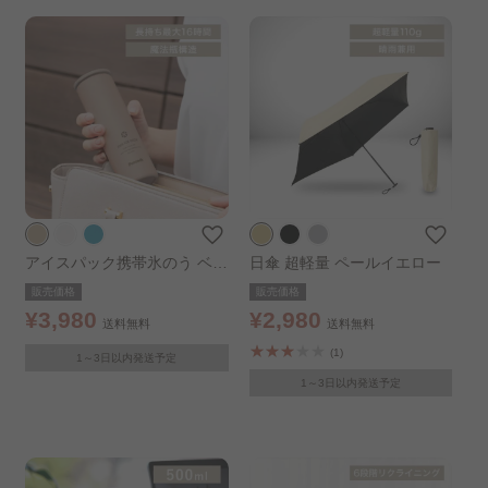
買い足しアイテム
LaLassicシリーズ│韓国風インテリア..
LDKシリーズ│伸縮できる家具..
狭いお部屋におすすめアイテム..
雨の日を心地よく過ごすアイテム特集..
アイスパック携帯氷のう ベー
日傘 超軽量 ペールイエロー
最短1分で収納力POWER UP│組み立て簡..
ジュ
販売価格
販売価格
¥3,980
¥2,980
送料無料
送料無料
(1)
1～3日以内発送予定
1～3日以内発送予定