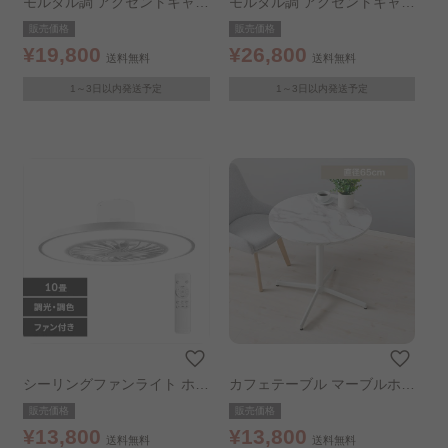
モルタル調 アクセントキャビ
モルタル調 アクセントキャビ
ネット 幅約79.5cm
ネット 幅約119.5cm
販売価格
販売価格
¥19,800
¥26,800
送料無料
送料無料
1～3日以内発送予定
1～3日以内発送予定
シーリングファンライト ホワ
カフェテーブル マーブルホワ
イト
イト
販売価格
販売価格
¥13,800
¥13,800
送料無料
送料無料