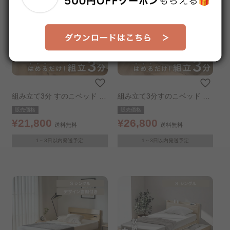
組み立て3分 すのこベッド シ
組み立て3分すのこベッド シ
ングル ナチュラル
ンプル宮棚付き シングル ナ
販売価格
販売価格
チュラル
¥21,800
¥26,800
送料無料
送料無料
1～3日以内発送予定
1～3日以内発送予定