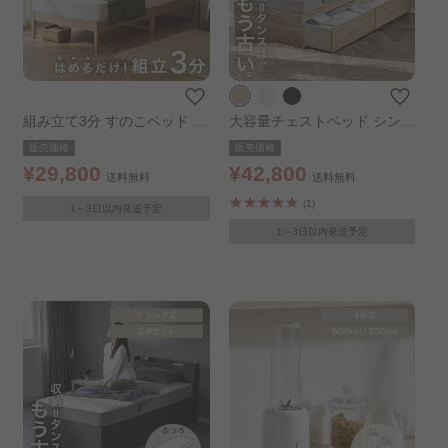
組み立て3分 すのこベッド デ
大容量チェストベッド シング
ザイン宮棚付き シングル ナ
ル ライトナチュラル
販売価格
販売価格
チュラル
¥29,800
¥42,800
送料無料
送料無料
(1)
1～3日以内発送予定
1～3日以内発送予定