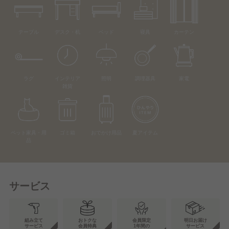
テーブル
デスク・机
ベッド
寝具
カーテン
ラグ
インテリア
照明
調理器具
家電
雑貨
ペット家具・用
ゴミ箱
おでかけ用品
夏アイテム
品
サービス
組み立て
おトクな
会員限定
明日お届け
サービス
会員特典
1年間の
サービス