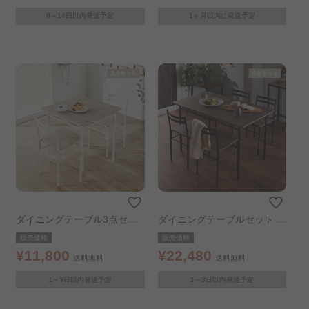
8～14日以内発送予定
1ヶ月以内に発送予定
ダイニングテーブル3点セッ
ダイニングテーブルセット 4
ト ナチュラル
人用 5点セット ブラウン
販売価格
販売価格
¥11,800
¥22,480
送料無料
送料無料
1～3日以内発送予定
1～3日以内発送予定