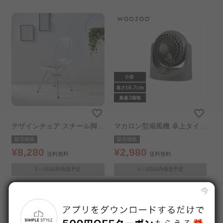
デザインチェア スチール脚
マカロン型扇風機 卓上タイプ
クリア
グレー
販売価格
販売価格
¥8,280
¥2,980
送料無料
送料無料
1～3日以内発送予定
1～3日以内発送予定