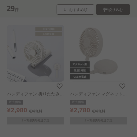
29
件
おすすめ順
絞り込む
たった30分で、私だけの理想空間。 ..
頑張る自分にご褒美！ゆるケア特集..
普段使いできるアイテムで もしもに備えておく..
お手軽ジャパンディ
デザイン商品
トレンドアイテム
きゅんと癒されアニマルセール..
片づけセール
ハンディファン 折りたたみハ
ハンディファン マグネット型
クリスマスアイテム
LOVE MY ROOM
ンディファン USB充電 ホワ
小型扇風機 ファン iFanMag
販売価格
販売価格
イト
アイボリー
¥2,980
¥2,780
送料無料
送料無料
超収納ベッド
洗えるシリーズ
1～3日以内発送予定
1～3日以内発送予定
おもてなしアイテム
Hagash│はがして洗うラグ..