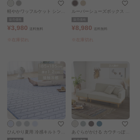
軽やかワッフルケット シング
ルーバーシューズボックス ブ
ル アイボリー
ラウン
販売価格
販売価格
¥3,980
¥8,980
送料無料
送料無料
※在庫切れ
※在庫切れ
ひんやり夏用 冷感キルトラグ
あぐらがかける カウチっぽソ
185×185cm ブルー
ファ ベージュ