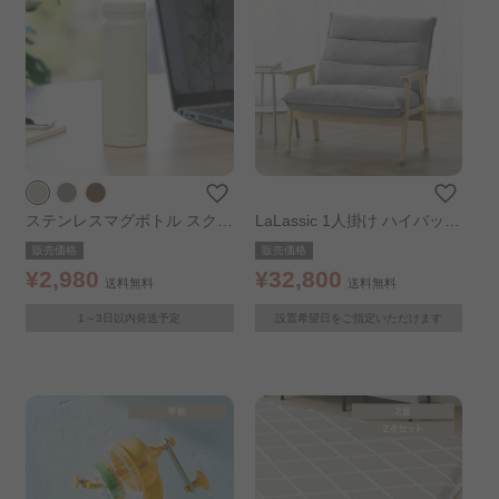
ステンレスマグボトル スクリ
LaLassic 1人掛け ハイバック
ュータイプ ペールホワイト
ソファ ワイド グレー 組み立
販売価格
販売価格
て設置あり
¥2,980
¥32,800
送料無料
送料無料
1～3日以内発送予定
設置希望日をご指定いただけます