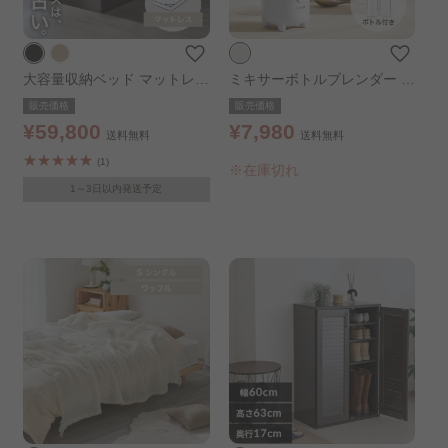
大容量収納ベッド マットレス
ミキサーボトルブレンダー ホ
セット シングル マットレ
ワイト
販売価格
販売価格
ス：ふつう ブラック
¥59,800
¥7,980
送料無料
送料無料
(1)
※在庫切れ
1～3日以内発送予定