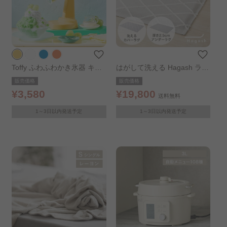
Toffy ふわふわかき氷器 キャ
はがして洗える Hagash ラグ
ナリーイエロー
セット ベニワレン風 185×18
販売価格
販売価格
5cm
¥3,580
¥19,800
送料無料
1～3日以内発送予定
1～3日以内発送予定