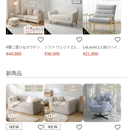
1
2
3
6畳に置けるカウチソフ
ソファ ヴェリナ 2人掛
LaLassic1人掛けハイバ
ァ｜ベージュ
け
ックソファ ワイド
¥44,800
¥38,000
¥21,800
新商品