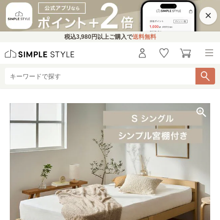
×
税込
3,980円
以上ご購入で
送料無料