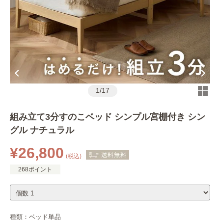
1
/
17
組み立て3分すのこベッド シンプル宮棚付き シン
グル ナチュラル
¥26,800
(税込)
268ポイント
種類：
ベッド単品