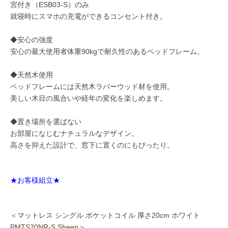
宮付き（ESB03-S）のみ
就寝時にスマホの充電ができるコンセント付き。
◆安心の強度
安心の最大使用者体重90kgで耐久性のあるベッドフレーム。
◆天然木使用
ベッドフレームには天然木ラバーウッド材を使用。
美しい木目の風合いや経年の変化を楽しめます。
◆置き場所を選ばない
お部屋になじむナチュラルなデザイン。
高さを抑えた設計で、窓下に置くのにもぴったり。
★お客様組立★
＜マットレス シングル ポケットコイル 厚さ20cm ホワイト
PMTS20NR-S Sheep＞