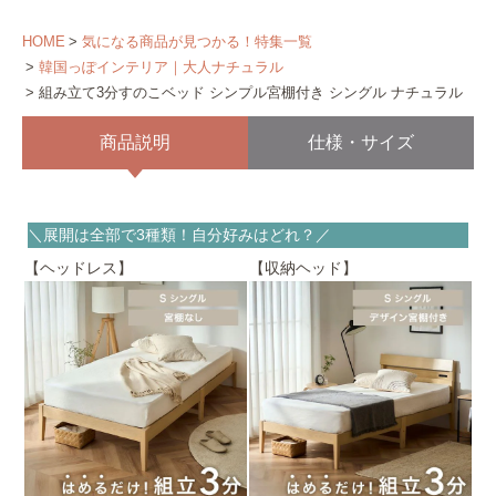
HOME
気になる商品が見つかる！特集一覧
韓国っぽインテリア｜大人ナチュラル
組み立て3分すのこベッド シンプル宮棚付き シングル ナチュラル
商品説明
仕様・サイズ
＼展開は全部で3種類！自分好みはどれ？／
【ヘッドレス】
【収納ヘッド】