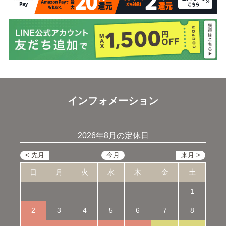
インフォメーション
2026年8月の定休日
日
月
火
水
木
金
土
1
2
3
4
5
6
7
8