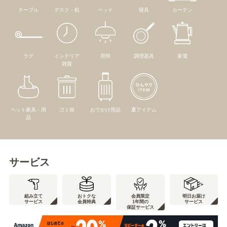
テーブル
デスク・机
ベッド
寝具
カーテン
ラグ
インテリア
照明
調理器具
家電
雑貨
ペット家具・用
ゴミ箱
おでかけ用品
夏アイテム
品
サービス
組み立て
おトクな
会員限定
明日お届け
サービス
会員特典
1年間の
サービス
保証サービス