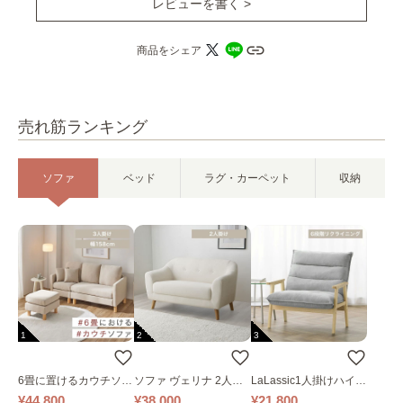
レビューを書く >
商品をシェア
売れ筋ランキング
ソファ
ベッド
ラグ・カーペット
収納
1
2
3
6畳に置けるカウチソフ
ソファ ヴェリナ 2人掛
LaLassic1人掛けハイバ
ァ｜ベージュ
け
ックソファ ワイド
¥44,800
¥38,000
¥21,800