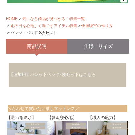
HOME
気になる商品が見つかる！特集一覧
雨の日を心地よく過ごすアイテム特集
快適寝室の作り方
パレットベッド 8枚セット
商品説明
仕様・サイズ
【追加用】パレットベッド4枚セットはこちら
＼合わせて買いたい推しマットレス／
【選べる硬さ】
【贅沢寝心地】
【職人の底力】