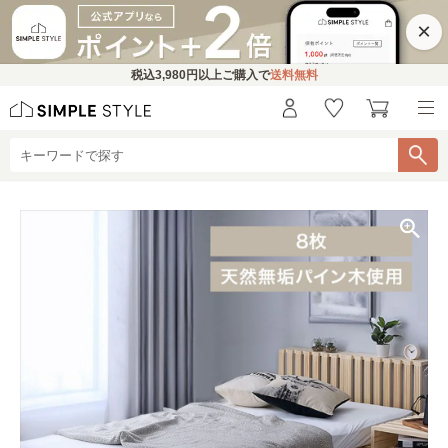
×
税込
3,980円
以上ご購入で
送料無料