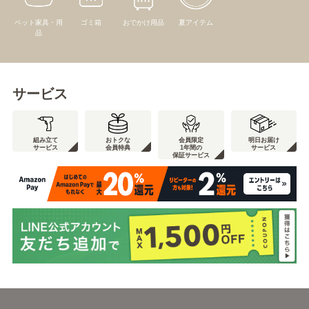
ペット家具・用
ゴミ箱
おでかけ用品
夏アイテム
品
サービス
組み立て
おトクな
会員限定
明日お届け
サービス
会員特典
1年間の
サービス
保証サービス