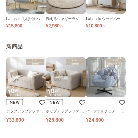
LaLassic 1人掛け ハイ
洗えるシャギーラグ 円
LaLassic ウッドペール
バック ソファ スリム グ
形 全5色
ストッカー
¥15,800
¥2,980～
¥10,800～
レー
新商品
ポップアップソファ ソ
ポップアップソファ ソ
パーソナルチェア 一人
ファ フロアソファ 幅14
ファ フロアソファ 幅10
掛けソファ O’HANA ソ
¥33,800
¥26,800
¥24,800
0㎝ 2人掛け PUS1-2SA
0㎝ 1人掛け PUS1-1SA
ファ ブルーグレー
ベージュ
ベージュ