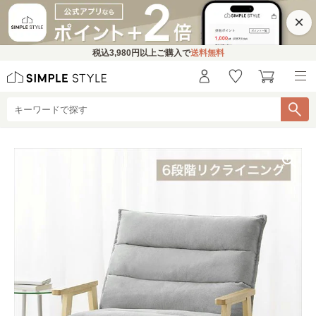
×
税込
3,980円
以上ご購入で
送料無料