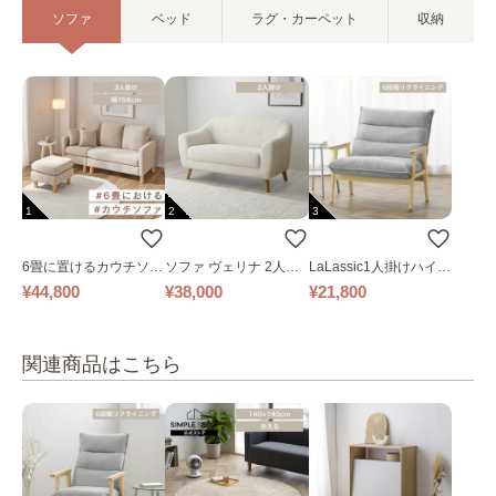
ソファ
ベッド
ラグ・カーペット
収納
1
2
3
6畳に置けるカウチソフ
ソファ ヴェリナ 2人掛
LaLassic1人掛けハイバ
ァ｜ベージュ
け
ックソファ ワイド
¥44,800
¥38,000
¥21,800
関連商品はこちら