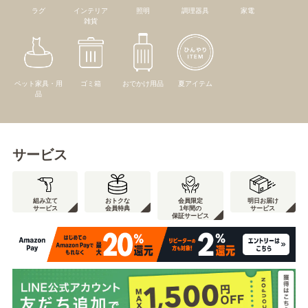
ラグ
インテリア
照明
調理器具
家電
雑貨
ペット家具・用
ゴミ箱
おでかけ用品
夏アイテム
品
サービス
組み立て
おトクな
会員限定
明日お届け
サービス
会員特典
1年間の
サービス
保証サービス