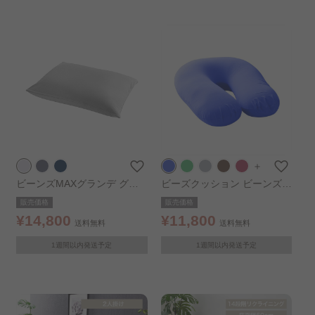
＋
ビーンズMAXグランデ グレ
ビーズクッション ビーンズM
ー
AX U字サポートMAX ブルー
販売価格
販売価格
¥14,800
¥11,800
送料無料
送料無料
1週間以内発送予定
1週間以内発送予定