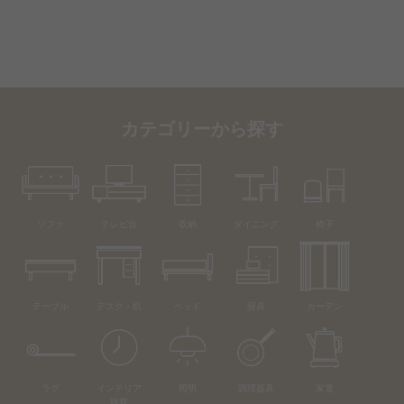
カテゴリーから探す
ソファ
テレビ台
収納
ダイニング
椅子
テーブル
デスク・机
ベッド
寝具
カーテン
ラグ
インテリア
照明
調理器具
家電
雑貨