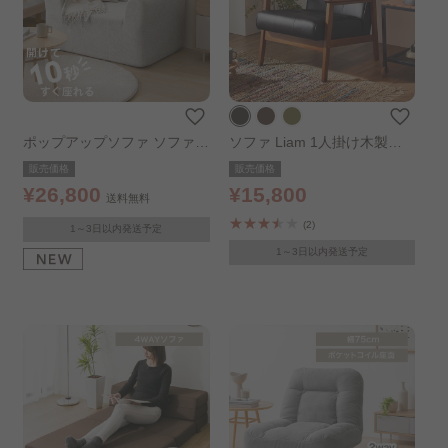
コンパクトソファ
ビーズクッション
フロアソファ・ローソファ..
リクライニングソファ
北欧・ナチュラル
ポップアップソファ ソファ
ソファ Liam 1人掛け木製フ
フロアソファ 幅100㎝ 1人掛
レームソファ ダークブラウン
販売価格
販売価格
モダン
韓国インテリア
け PUS1-1SA ベージュ
¥26,800
¥15,800
送料無料
(2)
オットマン・スツール
ソファカバー
1～3日以内発送予定
1～3日以内発送予定
組立設置サービス（ソファ）..