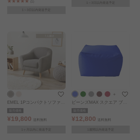
(1)
1～3日以内発送予定
1～3日以内発送予定
＋
EMEL 1Pコンパクトソファ
ビーンズMAX スクエア ブル
グレー
ー
販売価格
販売価格
¥19,800
¥12,800
送料無料
送料無料
1ヶ月以内に発送予定
1週間以内発送予定