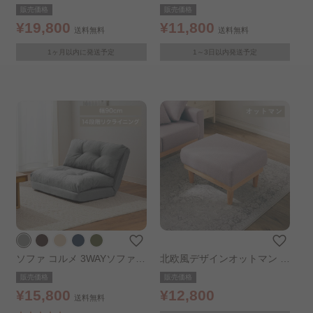
け ダークグレー
ッド ブラウン
販売価格
販売価格
¥19,800
¥11,800
送料無料
送料無料
1ヶ月以内に発送予定
1～3日以内発送予定
ソファ コルメ 3WAYソファベ
北欧風デザインオットマン N
ッド グレー
DS-OT ストーングレー
販売価格
販売価格
¥15,800
¥12,800
送料無料