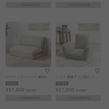
1～3日以内発送予定
1～3日以内発送予定
ソファ ソファベッド 幅90cm
ソファ 座椅子 1人掛け フロ
ベージュ
アソファ リクライニングソフ
販売価格
販売価格
ァ ライトグレー
¥17,800
¥17,800
送料無料
送料無料
1～3日以内発送予定
1～3日以内発送予定