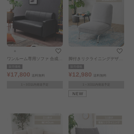
＋
ワンルーム専用ソファ 合成皮
脚付きリクライニングデザイ
革ブラック
ンソファLuoto
販売価格
販売価格
¥17,800
¥12,980
送料無料
送料無料
1～3日以内発送予定
1～3日以内発送予定