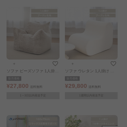
＋
＋
ソファ ビーズソファ 1人掛け
ソファ ウレタン 1人掛け コ
コンパクト ラウンジャービー
ンパクト 並べて使える アー
販売価格
販売価格
ズソファ チューリップソファ
ムレスソファ ブークレ/ホワ
¥27,800
¥29,800
送料無料
送料無料
ブークレ/ベージュ
イト
1～3日以内発送予定
1週間以内発送予定