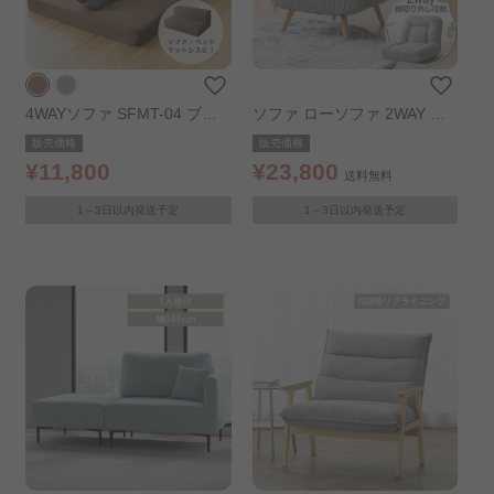
4WAYソファ SFMT-04 ブラ
ソファ ローソファ 2WAY 一
ウン
人掛け ポケットコイル ライ
販売価格
販売価格
トグレー
¥11,800
¥23,800
送料無料
1～3日以内発送予定
1～3日以内発送予定