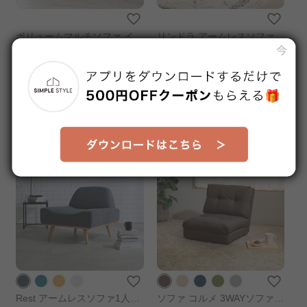
ボリュームマルチソファ イエ
リンドラ アームレスソファ 1
ロー
人掛け アイボリー
販売価格
販売価格
¥17,800
¥21,620
送料無料
送料無料
1～3日以内発送予定
1～3日以内発送予定
Rest アームレスソファ1人掛
ソファ コルメ 3WAYソファベ