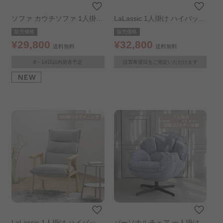
ソファ カウチソファ 1人掛け
LaLassic 1人掛け ハイバック
オットマン付き マルシェ カ
ソファ ワイド グレー 組み立
販売価格
販売価格
ウチソファ コハル1P ブルー
て設置あり
¥29,800
¥32,800
送料無料
送料無料
8～14日以内発送予定
設置希望日をご指定いただけます
LaLassic 1人掛け ハイバック
パーソナルチェア 一人掛けソ