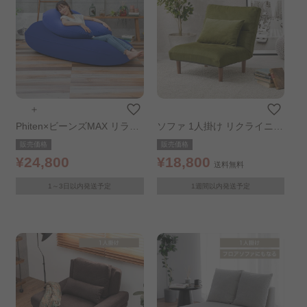
＋
Phiten×ビーンズMAX リラッ
ソファ 1人掛け リクライニン
クスビーズクッション ブルー
グソファ グリーン
販売価格
販売価格
¥24,800
¥18,800
送料無料
1～3日以内発送予定
1週間以内発送予定