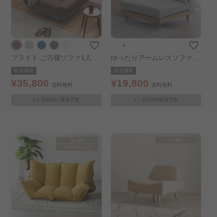
＋
ブライト ごろ寝ソファ1人掛
ゆったりアームレスソファ 一
け ダークブラウン
人掛け グレージュ
販売価格
販売価格
¥35,800
¥19,800
送料無料
送料無料
1ヶ月以内に発送予定
1～3日以内発送予定