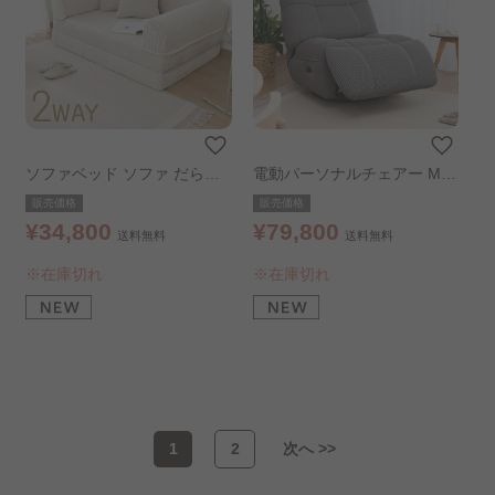
ソファベッド ソファ だらり
電動パーソナルチェアー MO
んソファ シフォン ベージュ
VE グレー
販売価格
販売価格
¥34,800
¥79,800
送料無料
送料無料
※在庫切れ
※在庫切れ
1
2
次へ >>