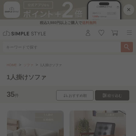
×
税込
3,980円
以上ご購入で
送料無料
ソファ
1人掛けソファ
HOME
ソファ
1人掛けソファ
こちらをお探しですか？
1人掛けソファ
ユニットソファ
2人掛けソファ
35
件
おすすめ順
絞り込む
3～4人掛けソファ
ファブリックソファ
レザーソファ
カウチソファ・コーナーソファ..
天然木フレームソファ
ソファベッド