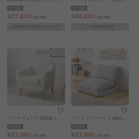
ソファ スリム グレー 組み立
ファ O’HANA ソファ ブルー
販売価格
販売価格
て設置あり
グレー
¥27,800
¥24,800
送料無料
送料無料
設置希望日をご指定いただけます
1～3日以内発送予定
ソファ ヴェリナ 韓国風 1人
ソファ ソファベッド 幅60cm
掛け アイボリー
ライトグレー
販売価格
販売価格
¥23,300
¥13,800
送料無料
送料無料