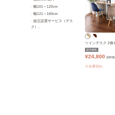
幅101～120cm
幅121～160cm
組立設置サービス（デス
ク）..
ツインデスク 2個セ
80 ナチュラル
販売価格
¥24,800
送料無
※在庫切れ