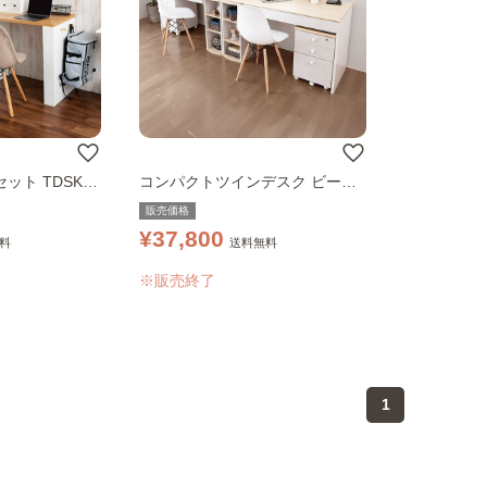
ット TDSK-1
コンパクトツインデスク ビーチ
／ホワイト FJ-009-IR
販売価格
¥37,800
料
送料無料
※販売終了
1