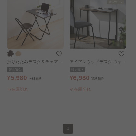
折りたたみデスク＆チェアセ
アイアンウッドデスク ウォー
ット ODACS-70 ブラウン
ルナット/ブラック
販売価格
販売価格
¥5,980
¥6,980
送料無料
送料無料
※在庫切れ
※在庫切れ
1