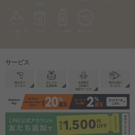
雑貨
ペット家具・用
ゴミ箱
おでかけ用品
夏アイテム
品
サービス
組み立て
おトクな
会員限定
明日お届け
サービス
会員特典
1年間の
サービス
保証サービス