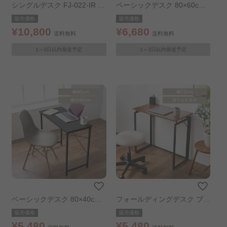
シングルデスク FJ-022-IR ダ
ベーシックデスク 80×60cm
ークブラウン
ブラック
販売価格
販売価格
¥10,800
¥6,680
送料無料
送料無料
1～3日以内発送予定
1～3日以内発送予定
ベーシックデスク 80×40cm
フォールディングデスク ブラ
ブラック
ウン
販売価格
販売価格
¥5,480
¥5,480