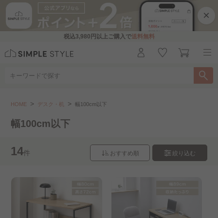
×
税込
3,980円
以上ご購入で
送料無料
デスク・机
幅100cm以下
HOME
デスク・机
幅100cm以下
こちらをお探しですか？
幅100cm以下
パソコンデスク・ワークデスク..
収納付きデスク
14
件
おすすめ順
絞り込む
L字デスク
学習机
幅101～120cm
幅121～160cm
幅161cm以上
組立設置サービス（デスク）..