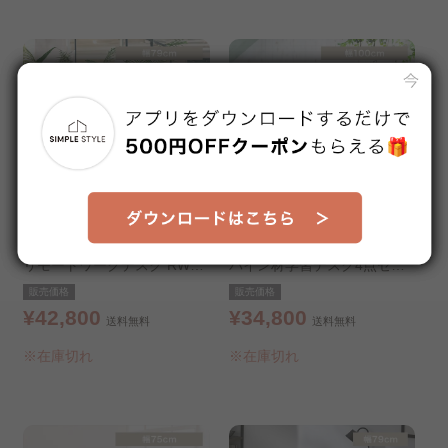
リモートワークデスク RWD-
パイン材学習デスク4点セッ
8014 グレー/ナチュラル
ト PINZ-4
販売価格
販売価格
¥42,800
¥34,800
送料無料
送料無料
※在庫切れ
※在庫切れ