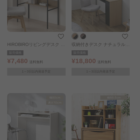
HIROBIROリビングデスク ナ
収納付きデスク ナチュラル/
チュラル/ブラック
ブラック
販売価格
販売価格
¥7,480
¥18,800
送料無料
送料無料
1～3日以内発送予定
1～3日以内発送予定