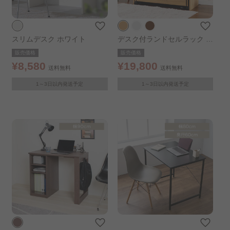
スリムデスク ホワイト
デスク付ランドセルラック R
RWD-9040 オーク
販売価格
販売価格
¥8,580
¥19,800
送料無料
送料無料
1～3日以内発送予定
1～3日以内発送予定