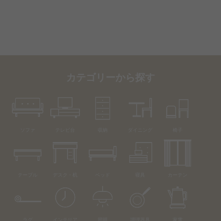
カテゴリーから探す
ソファ
テレビ台
収納
ダイニング
椅子
テーブル
デスク・机
ベッド
寝具
カーテン
ラグ
インテリア
照明
調理器具
家電