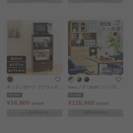
キッチンボード ブラウンオー
nora ノラ Llindt2 リンツ2 11
ク
0幅 オープンダイニングボー
販売価格
販売価格
ド 3個口 350624 ブラウン/ハ
¥16,800
¥125,660
送料無料
送料無料
ンドルWH
1～3日以内発送予定
1週間以内発送予定