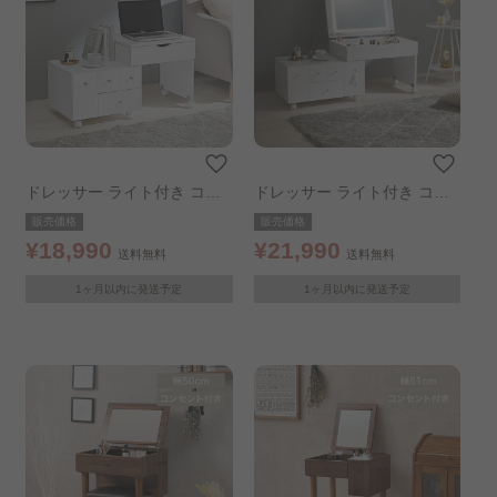
スチールラック
ラック・シェルフ
ハンガーラック・ポールハンガー..
ワゴン・バスケット
突っ張り収納・壁面収納..
ドレッサー ライト付き コン
ドレッサー ライト付き コン
ランドリー収納
キッチン収納
隙間収納
パクト LED付きコスメワゴン
パクト LED付きコスメワゴン
販売価格
販売価格
¥18,990
¥21,990
収納ボックス・小物収納..
キッズ収納
送料無料
送料無料
1ヶ月以内に発送予定
1ヶ月以内に発送予定
組立設置サービス（収納）..