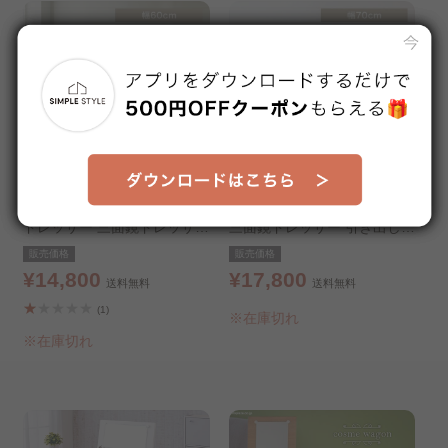
ドレッサー 三面鏡ドレッサー
三面鏡ドレッサー 引き出し付
スツールセットブラウン
き ホワイト
販売価格
販売価格
¥14,800
¥17,800
送料無料
送料無料
(1)
※在庫切れ
※在庫切れ