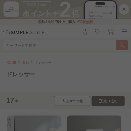
×
税込
3,980円
以上ご購入で
送料無料
収納
ドレッサー
HOME
収納
ドレッサー
こちらをお探しですか？
ドレッサー
物干し・バス用品・ランドリー用品..
玄関収納
17
収納スツール
チェスト・タンス
件
おすすめ順
絞り込む
クローゼット収納・ワードローブ..
本棚
カラーボックス・本棚
キャビネット