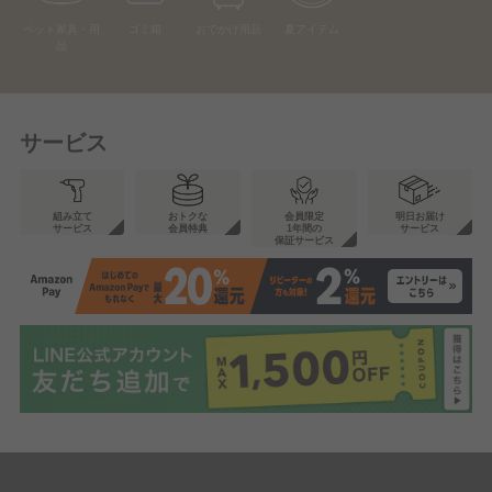
ペット家具・用
ゴミ箱
おでかけ用品
夏アイテム
品
サービス
組み立て
おトクな
会員限定
明日お届け
サービス
会員特典
1年間の
サービス
保証サービス