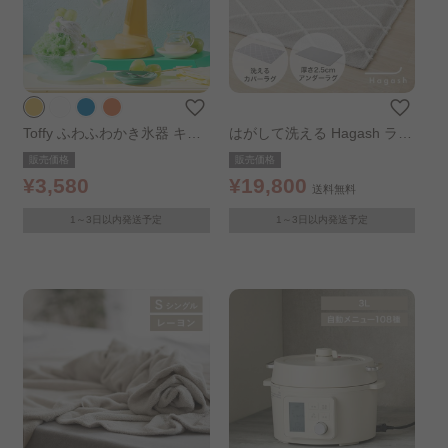
Toffy ふわふわかき氷器 キャ
はがして洗える Hagash ラグ
ナリーイエロー
セット ベニワレン風 185×18
販売価格
販売価格
5cm
¥3,580
¥19,800
送料無料
1～3日以内発送予定
1～3日以内発送予定