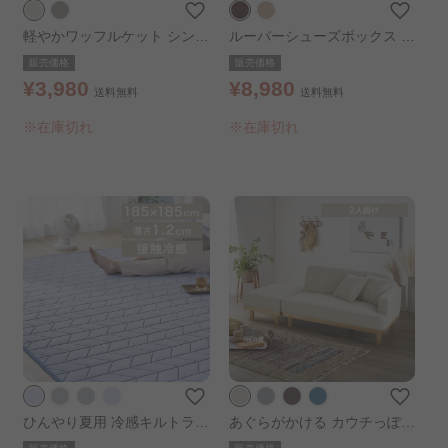
軽やかワッフルケット シング
ルーバーシューズボックス ブ
ル アイボリー
ラウン
販売価格
販売価格
¥3,980
¥8,980
送料無料
送料無料
※在庫切れ
※在庫切れ
ひんやり夏用 冷感キルトラグ
あぐらがかける カウチっぽソ
185×185cm ブルー
ファ ベージュ