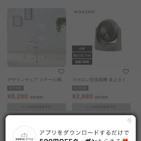
デザインチェア スチール脚
マカロン型扇風機 卓上タイプ
クリア
グレー
販売価格
販売価格
¥8,280
¥2,980
送料無料
送料無料
1～3日以内発送予定
1～3日以内発送予定