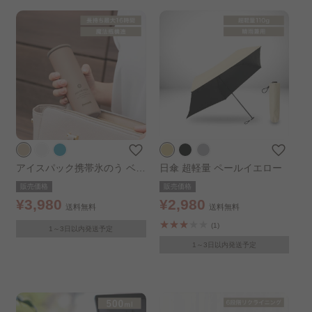
買い足しアイテム
LaLassicシリーズ│韓国風インテリア..
LDKシリーズ│伸縮できる家具..
狭いお部屋におすすめアイテム..
雨の日を心地よく過ごすアイテム特集..
アイスパック携帯氷のう ベー
日傘 超軽量 ペールイエロー
最短1分で収納力POWER UP│組み立て簡..
ジュ
販売価格
販売価格
¥3,980
¥2,980
送料無料
送料無料
(1)
1～3日以内発送予定
1～3日以内発送予定