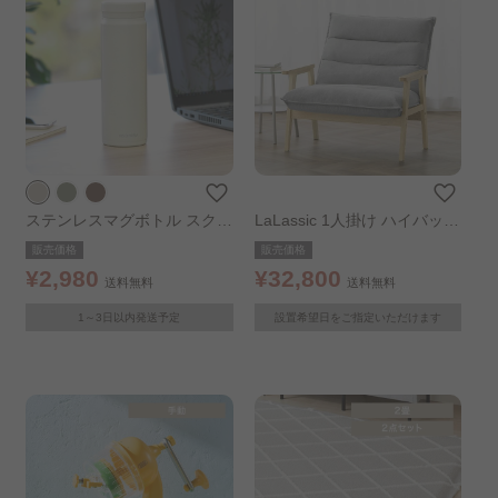
ステンレスマグボトル スクリ
LaLassic 1人掛け ハイバック
ュータイプ ペールホワイト
ソファ ワイド グレー 組み立
販売価格
販売価格
て設置あり
¥2,980
¥32,800
送料無料
送料無料
1～3日以内発送予定
設置希望日をご指定いただけます