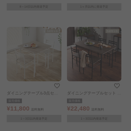
8～14日以内発送予定
1ヶ月以内に発送予定
ダイニングテーブル3点セッ
ダイニングテーブルセット 4
ト ナチュラル
人用 5点セット ブラウン
販売価格
販売価格
¥11,800
¥22,480
送料無料
送料無料
1～3日以内発送予定
1～3日以内発送予定