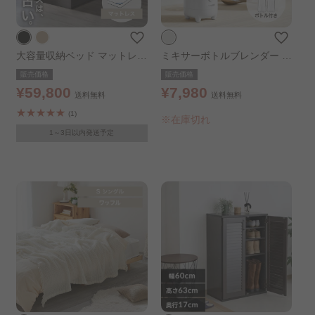
大容量収納ベッド マットレス
ミキサーボトルブレンダー ホ
セット シングル マットレ
ワイト
販売価格
販売価格
ス：ふつう ブラック
¥59,800
¥7,980
送料無料
送料無料
(1)
※在庫切れ
1～3日以内発送予定