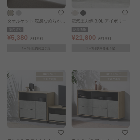
タオルケット 涼感なめらかレ
電気圧力鍋 3.0L アイボリー
ーヨン シングル ベージュ
販売価格
販売価格
¥5,380
¥21,800
送料無料
送料無料
1～3日以内発送予定
1～3日以内発送予定