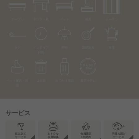
テーブル
デスク・机
ベッド
寝具
カーテン
ラグ
インテリア
照明
調理器具
家電
雑貨
ペット家具・用
ゴミ箱
おでかけ用品
夏アイテム
品
サービス
組み立て
おトクな
会員限定
明日お届け
サービス
会員特典
1年間の
サービス