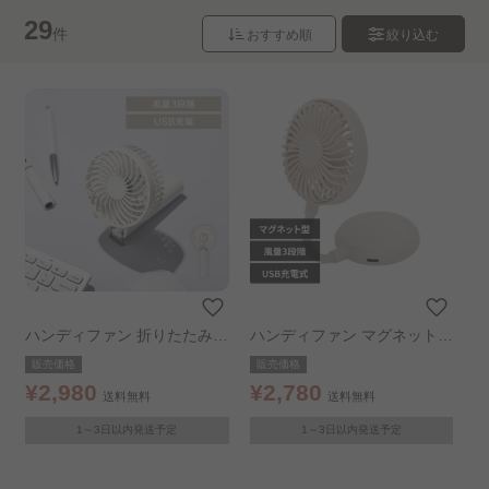
29
件
おすすめ順
絞り込む
たった30分で、私だけの理想空間。 ..
頑張る自分にご褒美！ゆるケア特集..
普段使いできるアイテムで もしもに備えておく..
お手軽ジャパンディ
デザイン商品
トレンドアイテム
きゅんと癒されアニマルセール..
片づけセール
ハンディファン 折りたたみハ
ハンディファン マグネット型
クリスマスアイテム
LOVE MY ROOM
ンディファン USB充電 ホワ
小型扇風機 ファン iFanMag
販売価格
販売価格
イト
アイボリー
¥2,980
¥2,780
送料無料
送料無料
超収納ベッド
洗えるシリーズ
1～3日以内発送予定
1～3日以内発送予定
おもてなしアイテム
Hagash│はがして洗うラグ..