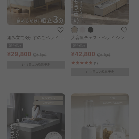
組み立て3分 すのこベッド デ
大容量チェストベッド シング
ザイン宮棚付き シングル ナ
ル ライトナチュラル
販売価格
販売価格
チュラル
¥29,800
¥42,800
送料無料
送料無料
(1)
1～3日以内発送予定
1～3日以内発送予定