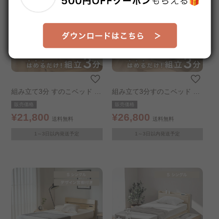
組み立て3分 すのこベッド シ
組み立て3分すのこベッド シ
ングル ナチュラル
ンプル宮棚付き シングル ナ
販売価格
販売価格
チュラル
¥21,800
¥26,800
送料無料
送料無料
1～3日以内発送予定
1～3日以内発送予定