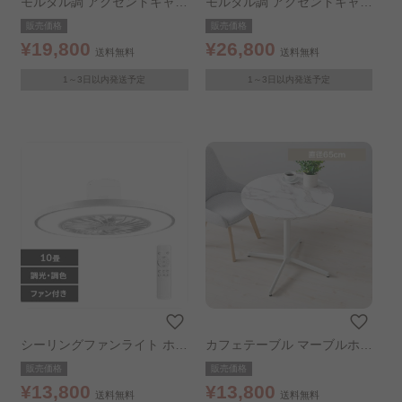
モルタル調 アクセントキャビ
モルタル調 アクセントキャビ
ネット 幅約79.5cm
ネット 幅約119.5cm
販売価格
販売価格
¥19,800
¥26,800
送料無料
送料無料
1～3日以内発送予定
1～3日以内発送予定
シーリングファンライト ホワ
カフェテーブル マーブルホワ
イト
イト
販売価格
販売価格
¥13,800
¥13,800
送料無料
送料無料