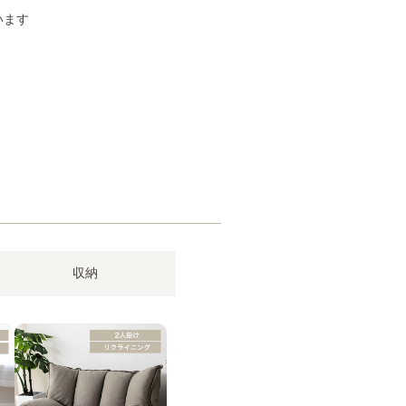
います
収納