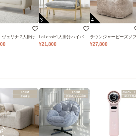
3
4
 ヴェリナ 2人掛け
LaLassic1人掛けハイバッ
ラウンジャービーズソ
クソファ ワイド
000
¥21,800
¥27,800