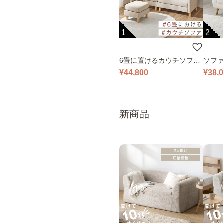
1
2
6畳に置けるカウチソファ
ソファ
｜ベージュ
¥44,800
¥38,
新商品