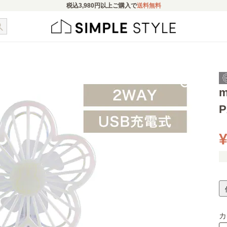
税込
3,980円
以上ご購入で
送料無料
¥
カ