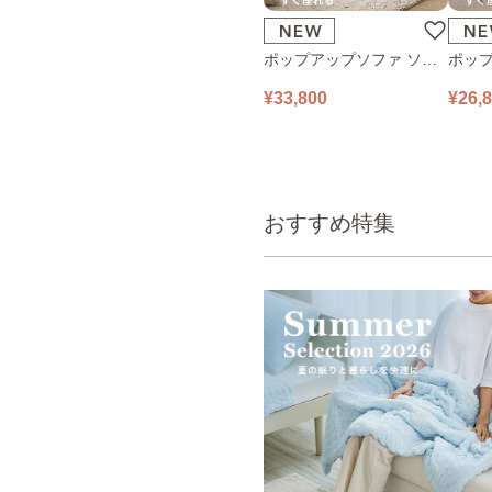
ポップアップソファ ソフ
ポップ
ァ フロアソファ 幅140㎝
ァ フ
¥33,800
¥26,
2人掛け PUS1-2SA ベージ
1人掛け
ュ
ュ
おすすめ特集