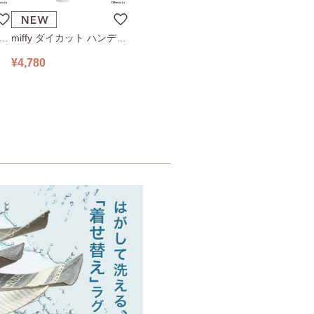
ハン
miffy ダイカット ハンディ
78
ファン 393-PXXP077 オフ
¥4,780
ホワイト