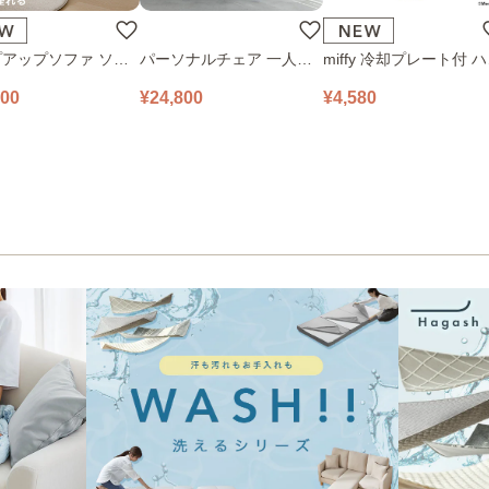
アップソファ ソフ
パーソナルチェア 一人掛
miffy 冷却プレート付 
ロアソファ 幅100㎝
けソファ O’HANA ソファ
ディファン 393-PXXP0
800
¥24,800
¥4,580
 PUS1-1SA ベージ
ブルーグレー
ピンク