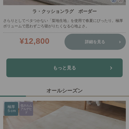
ラ・クッションラグ ボーダー
さらりとしてベタつかない「梨地生地」を使用で春夏にぴったり。極厚
ボリュームで思わずごろ寝がりたくなる心地よさ。
¥12,800
詳細を見る
もっと見る
オールシーズン
低ホルム
極厚
アルデヒ
５cm
ド