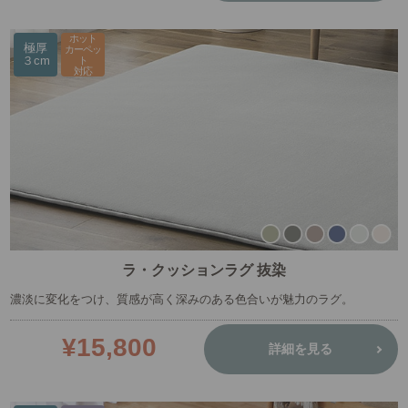
ホット
極厚
カーペッ
３cm
ト
対応
ラ・クッションラグ 抜染
濃淡に変化をつけ、質感が高く深みのある色合いが魅力のラグ。
¥15,800
詳細を見る