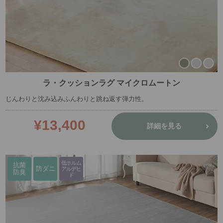
ラ・クッションラグ マイクロムートン
じんわりと沈み込みふんわりと跳ね返す弾力性。
¥13,400
詳細を見る
低ホルム
抗菌
防ダニ
アルデヒ
防臭
ド