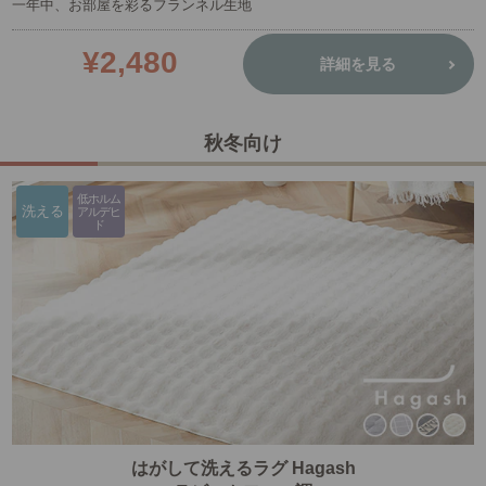
一年中、お部屋を彩るフランネル生地
¥2,480
詳細を見る
秋冬向け
低ホルム
洗える
アルデヒ
ド
はがして洗えるラグ Hagash