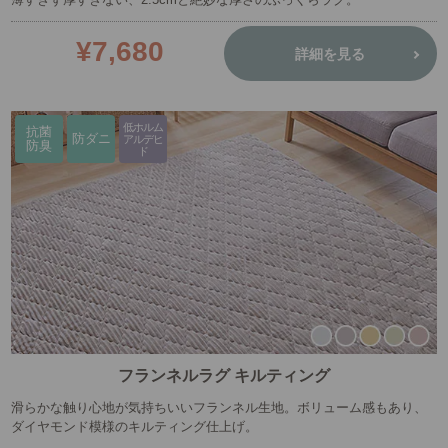
¥7,680
詳細を見る
低ホルム
抗菌
防ダニ
アルデヒ
防臭
ド
フランネルラグ キルティング
滑らかな触り心地が気持ちいいフランネル生地。ボリューム感もあり、
ダイヤモンド模様のキルティング仕上げ。