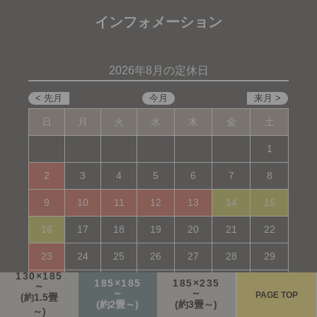
インフォメーション
2026年8月の定休日
日
月
火
水
木
金
土
1
2
3
4
5
6
7
8
9
10
11
12
13
14
15
16
17
18
19
20
21
22
23
24
25
26
27
28
29
130×185
185×185
185×235
30
31
～
～
～
PAGE TOP
(約1.5畳
(約2畳～)
(約3畳～)
■
■
定休日
発送業務のみ
～)