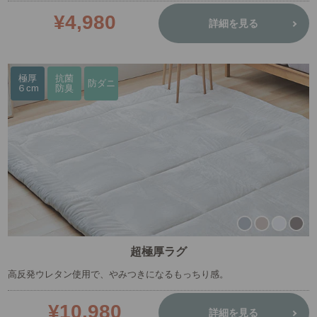
¥4,980
詳細を見る
極厚
抗菌
防ダニ
６cm
防臭
超極厚ラグ
高反発ウレタン使用で、やみつきになるもっちり感。
¥10,980
詳細を見る