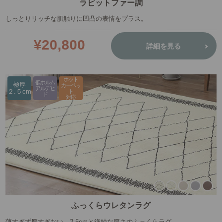
ラビットファー調
しっとりリッチな肌触りに凹凸の表情をプラス。
¥20,800
詳細を見る
ホット
低ホルム
極厚
カーペッ
アルデヒ
２.５cm
ト
ド
対応
ふっくらウレタンラグ
薄すぎず厚すぎない、2.5cmと絶妙な厚さのふっくらラグ。