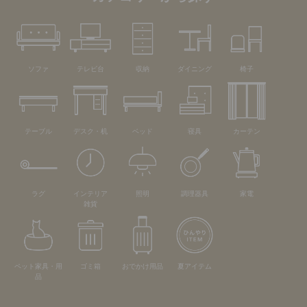
ソファ
テレビ台
収納
ダイニング
椅子
テーブル
デスク・机
ベッド
寝具
カーテン
ラグ
インテリア
照明
調理器具
家電
雑貨
ペット家具・用
ゴミ箱
おでかけ用品
夏アイテム
品