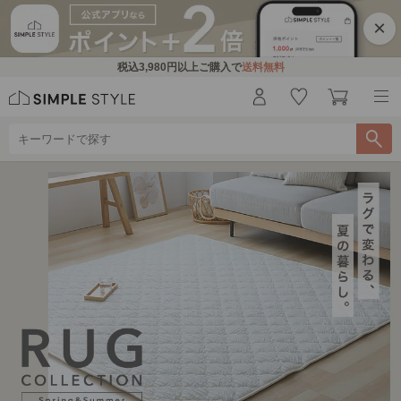
×
税込
3,980円
以上ご購入で
送料無料