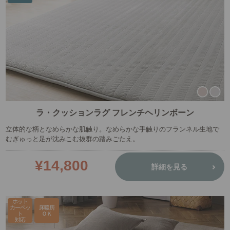
ラ・クッションラグ フレンチヘリンボーン
立体的な柄となめらかな肌触り。なめらかな手触りのフランネル生地で
むぎゅっと足が沈みこむ抜群の踏みごたえ。
¥14,800
詳細を見る
ホット
カーペッ
床暖房
ト
ＯＫ
対応