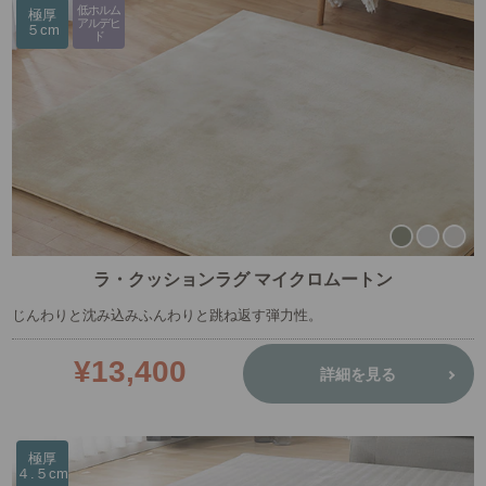
低ホルム
極厚
アルデヒ
５cm
ド
ラ・クッションラグ マイクロムートン
じんわりと沈み込みふんわりと跳ね返す弾力性。
¥13,400
詳細を見る
極厚
４.５cm