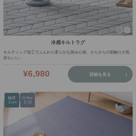
冷感キルトラグ
キルティング加工でふんわり柔らかな踏み心地、さらさらの肌触りが気
持ちいい。
¥6,980
詳細を見る
極厚
Q-Max
３cm
0.33