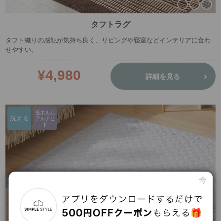
タフトラグ
タフト織りの感触が気持ち良く、リビングや寝室などインテリアに合わ
せやすい。
¥4,980
詳細を見る
低ホルム
洗える
アルデヒ
ド