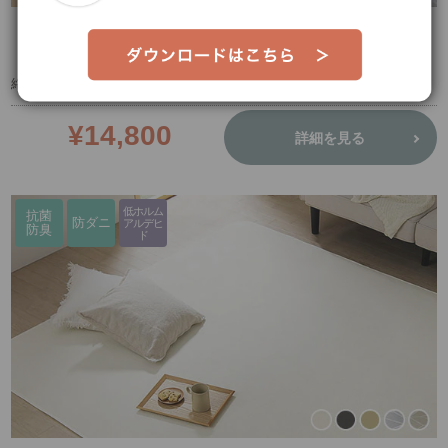
はがして洗えるラグ Hagash
杢キルト
絡みにくい素材で通年使える。タンブラー乾燥OK。
¥14,800
詳細を見る
低ホルム
抗菌
防ダニ
アルデヒ
防臭
ド