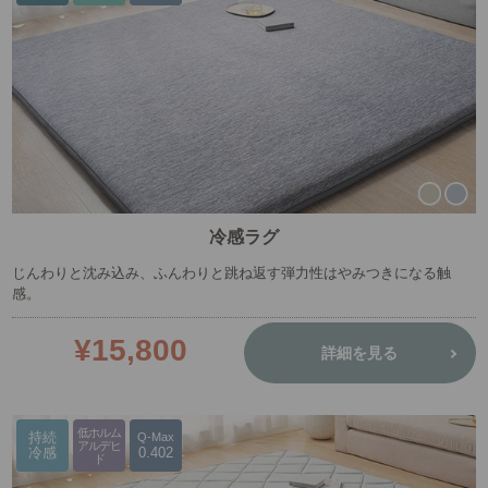
冷感ラグ
じんわりと沈み込み、ふんわりと跳ね返す弾力性はやみつきになる触
感。
¥15,800
詳細を見る
低ホルム
持続
Q-Max
アルデヒ
冷感
0.402
ド