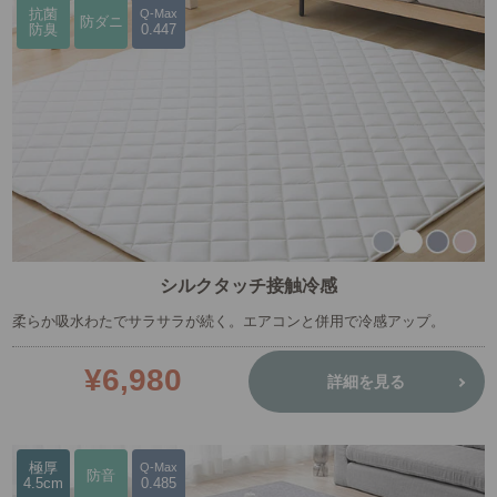
抗菌
Q-Max
防ダニ
防臭
0.447
シルクタッチ接触冷感
柔らか吸水わたでサラサラが続く。エアコンと併用で冷感アップ。
¥6,980
詳細を見る
極厚
Q-Max
防音
4.5cm
0.485