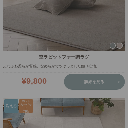
杢ラビットファー調ラグ
ふわふわ柔らか質感、なめらかでツヤっとした触り心地。
¥9,800
詳細を見る
ホット
カーペッ
洗える
ト
対応