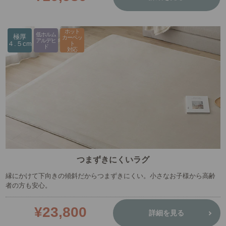
ホット
低ホルム
極厚
カーペッ
アルデヒ
４.５cm
ト
ド
対応
つまずきにくいラグ
縁にかけて下向きの傾斜だからつまずきにくい。小さなお子様から高齢
者の方も安心。
¥23,800
詳細を見る