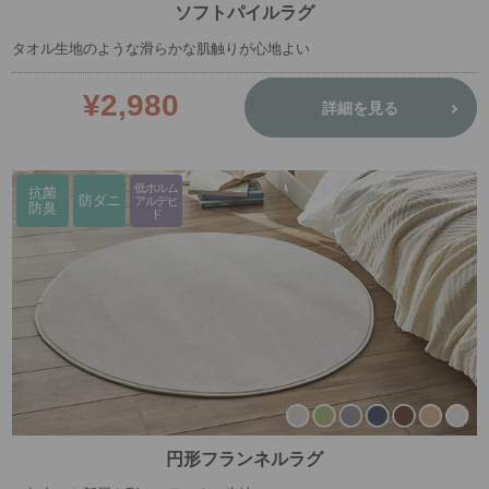
ソフトパイルラグ
タオル生地のような滑らかな肌触りが心地よい
¥2,980
詳細を見る
低ホルム
抗菌
防ダニ
アルデヒ
防臭
ド
円形フランネルラグ