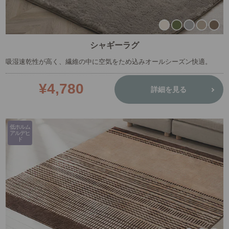
シャギーラグ
吸湿速乾性が高く、繊維の中に空気をため込みオールシーズン快適。
¥4,780
詳細を見る
低ホルム
アルデヒ
ド