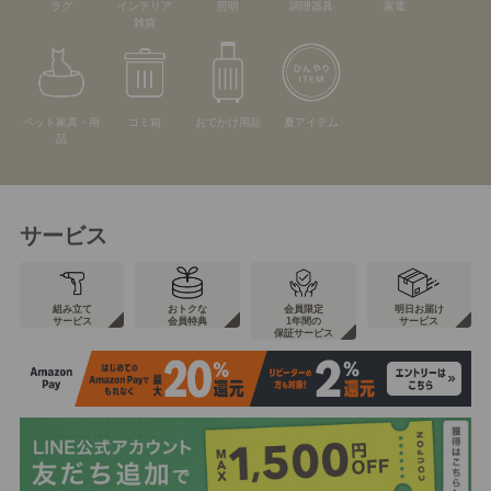
ラグ
インテリア
照明
調理器具
家電
雑貨
ペット家具・用
ゴミ箱
おでかけ用品
夏アイテム
品
サービス
組み立て
おトクな
会員限定
明日お届け
サービス
会員特典
1年間の
サービス
保証サービス