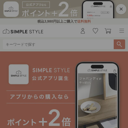
×
税込
3,980円
以上ご購入で
送料無料