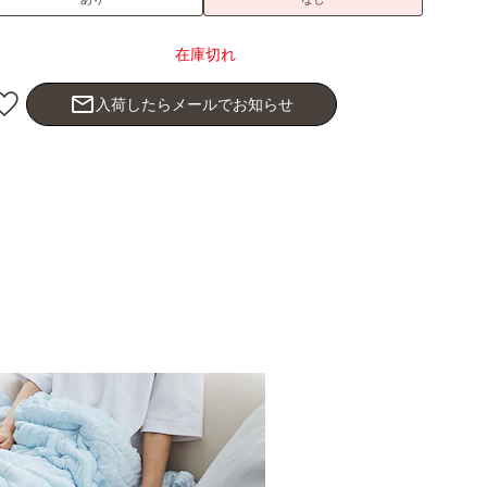
在庫切れ
mail_outline
入荷したらメールでお知らせ