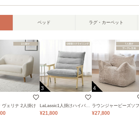
ベッド
ラグ・カーペット
3
4
 ヴェリナ 2人掛け
LaLassic1人掛けハイバッ
ラウンジャービーズソ
クソファ ワイド
000
¥21,800
¥27,800