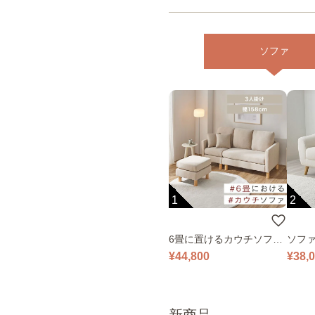
ソファ
1
2
6畳に置けるカウチソファ
ソファ
｜ベージュ
¥44,800
¥38,
新商品