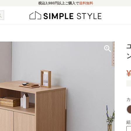
税込
3,980円
以上ご購入で
送料無料
¥
カ
組