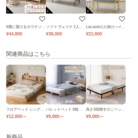
1
2
3
6畳に置けるカウチソフ
ソファ ヴェリナ 2人掛
LaLassic1人掛けハイバ
ァ｜ベージュ
け
ックソファ ワイド
¥44,800
¥38,000
¥21,800
関連商品はこちら
フロアベッド シングル
パレットベッド 8枚セ
高さ3段階すのこベッド
全2色
ット-16枚セット
シングル セミダブル D
¥12,800～
¥9,980～
¥9,980～
BB-3HS DBB-3HSD 全
3色
新商品