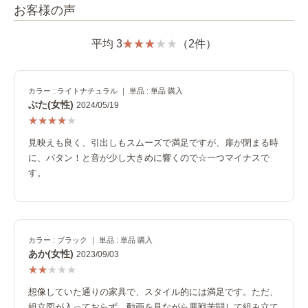
お客様の声
平均 3
（2件）
カラー : ライトナチュラル ｜ 単品 : 単品 購入
ぶた(女性)
2024/05/19
見映えも良く、引出しもスムーズで満足ですが、扉が閉まる時
に、バタン！と音が少し大きめに響くので☆一つマイナスで
す。
カラー : ブラック ｜ 単品 : 単品 購入
あか(女性)
2023/09/03
想像していた通りの家具で、スタイル的には満足です。ただ、
組立図が入っておらず、動画を見ながら悪戦苦闘して組み立て