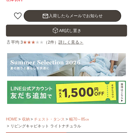
mail_outline
入荷したらメールでお知らせ
AR試し置き
平均 3
（2件）
詳しく見る＞
HOME
収納
チェスト・タンス
幅70～85㎝
リビングキャビネット ライトナチュラル