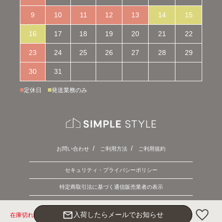
9
10
11
12
13
14
15
16
17
18
19
20
21
22
23
24
25
26
27
28
29
30
31
■
■
定休日
発送業務のみ
お問い合わせ
ご利用方法
ご利用規約
セキュリティ・プライバシーポリシー
特定商取引法に基づく通信販売業者の表示
Copyright © 2026 SIMPLE STYLE. ALL Rights Reserved.
mail_outline
入荷したらメールでお知らせ
在庫切れ