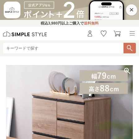
×
税込
3,980円
以上ご購入で
送料無料