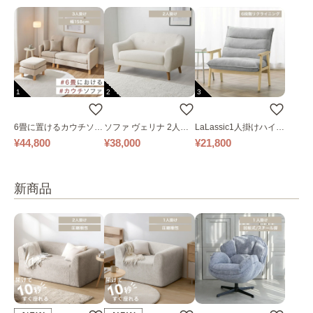
1
2
3
6畳に置けるカウチソフ
ソファ ヴェリナ 2人掛
LaLassic1人掛けハイバ
ァ｜ベージュ
け
ックソファ ワイド
¥44,800
¥38,000
¥21,800
新商品