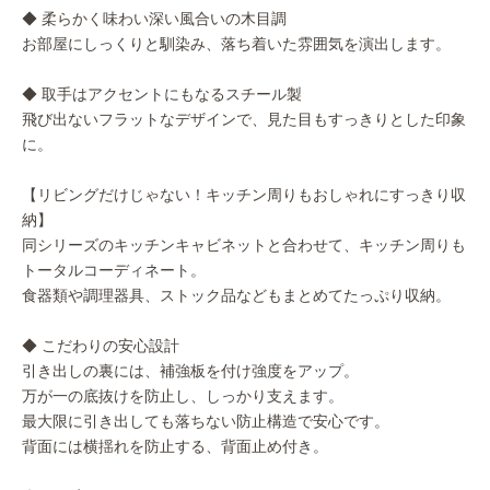
◆ 柔らかく味わい深い風合いの木目調
お部屋にしっくりと馴染み、落ち着いた雰囲気を演出します。
◆ 取手はアクセントにもなるスチール製
飛び出ないフラットなデザインで、見た目もすっきりとした印象
に。
【リビングだけじゃない！キッチン周りもおしゃれにすっきり収
納】
同シリーズのキッチンキャビネットと合わせて、キッチン周りも
トータルコーディネート。
食器類や調理器具、ストック品などもまとめてたっぷり収納。
◆ こだわりの安心設計
引き出しの裏には、補強板を付け強度をアップ。
万が一の底抜けを防止し、しっかり支えます。
最大限に引き出しても落ちない防止構造で安心です。
背面には横揺れを防止する、背面止め付き。