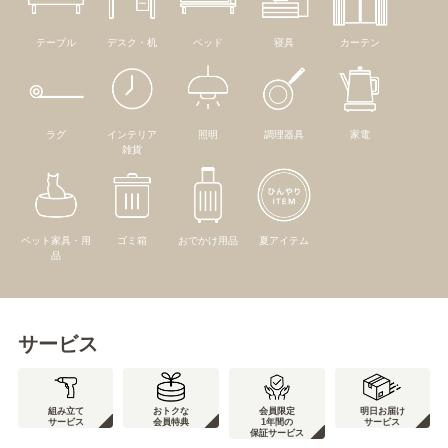
テーブル
デスク・机
ベッド
寝具
カーテン
ラグ
インテリア
照明
調理器具
家電
雑貨
ペット家具・用
ゴミ箱
おでかけ用品
夏アイテム
品
サービス
組み立て
おトクな
会員限定
明日お届け
サービス
会員特典
1年間の
サービス
保証サービス