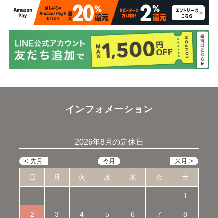
インフォメーション
2026年8月の定休日
日
月
火
水
木
金
土
1
2
3
4
5
6
7
8