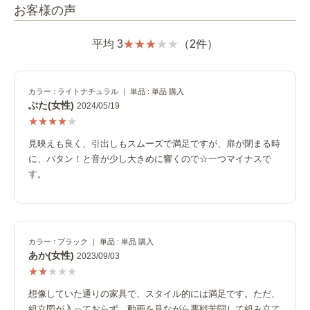
お客様の声
平均 3
（2件）
カラー : ライトナチュラル ｜ 単品 : 単品 購入
ぶた(女性)
2024/05/19
見映えも良く、引出しもスムーズで満足ですが、扉が閉まる時
に、バタン！と音が少し大きめに響くので☆一つマイナスで
す。
カラー : ブラック ｜ 単品 : 単品 購入
あか(女性)
2023/09/03
想像していた通りの家具で、スタイル的には満足です。ただ、
組立図が入っておらず、動画を見ながら悪戦苦闘して組み立て