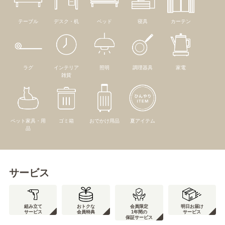
テーブル
デスク・机
ベッド
寝具
カーテン
ラグ
インテリア
照明
調理器具
家電
雑貨
ペット家具・用
ゴミ箱
おでかけ用品
夏アイテム
品
サービス
組み立て
おトクな
会員限定
明日お届け
サービス
会員特典
1年間の
サービス
保証サービス