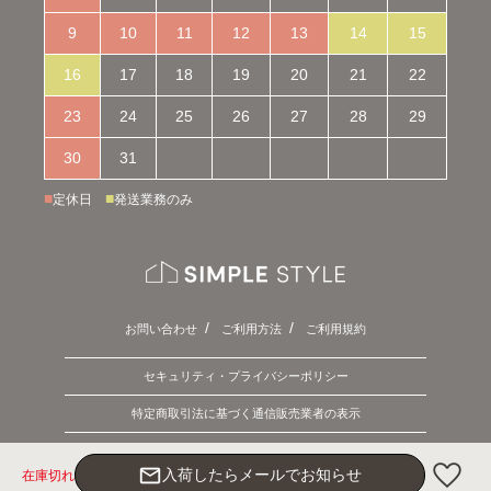
9
10
11
12
13
14
15
16
17
18
19
20
21
22
23
24
25
26
27
28
29
30
31
■
■
定休日
発送業務のみ
お問い合わせ
ご利用方法
ご利用規約
セキュリティ・プライバシーポリシー
特定商取引法に基づく通信販売業者の表示
Copyright © 2026 SIMPLE STYLE. ALL Rights Reserved.
mail_outline
入荷したらメールでお知らせ
在庫切れ