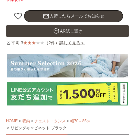
mail_outline
入荷したらメールでお知らせ
AR試し置き
平均 3
（2件）
詳しく見る＞
HOME
収納
チェスト・タンス
幅70～85㎝
リビングキャビネット ブラック