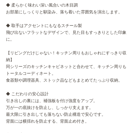
◆ 柔らかく味わい深い風合いの木目調
お部屋にしっくりと馴染み、落ち着いた雰囲気を演出します。
◆ 取手はアクセントにもなるスチール製
飛び出ないフラットなデザインで、見た目もすっきりとした印象
に。
【リビングだけじゃない！キッチン周りもおしゃれにすっきり収
納】
同シリーズのキッチンキャビネットと合わせて、キッチン周りも
トータルコーディネート。
食器類や調理器具、ストック品などもまとめてたっぷり収納。
◆ こだわりの安心設計
引き出しの裏には、補強板を付け強度をアップ。
万が一の底抜けを防止し、しっかり支えます。
最大限に引き出しても落ちない防止構造で安心です。
背面には横揺れを防止する、背面止め付き。