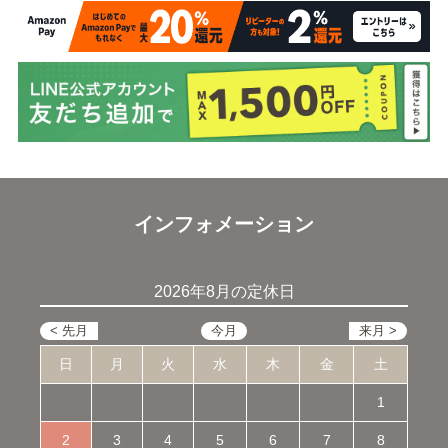
インフォメーション
2026年8月の定休日
日
月
火
水
木
金
土
1
2
3
4
5
6
7
8