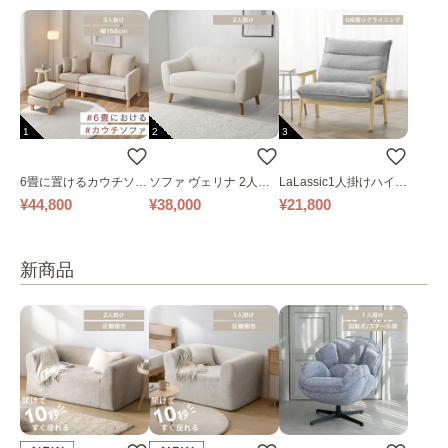
1
2
3
6畳に置けるカウチソフ
ソファ ヴェリナ 2人掛
LaLassic1人掛けハイバ
ァ｜ベージュ
け
ックソファ ワイド
¥44,800
¥38,000
¥21,800
新商品