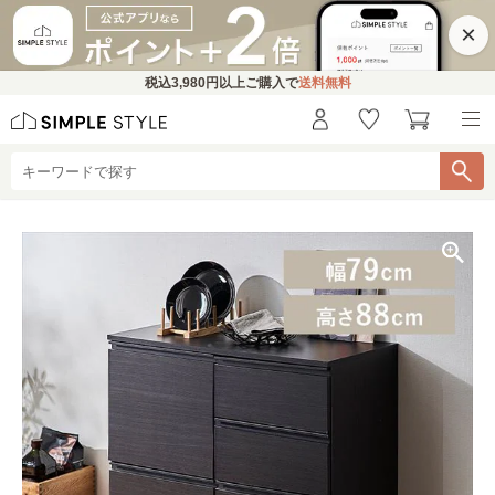
×
税込
3,980円
以上ご購入で
送料無料