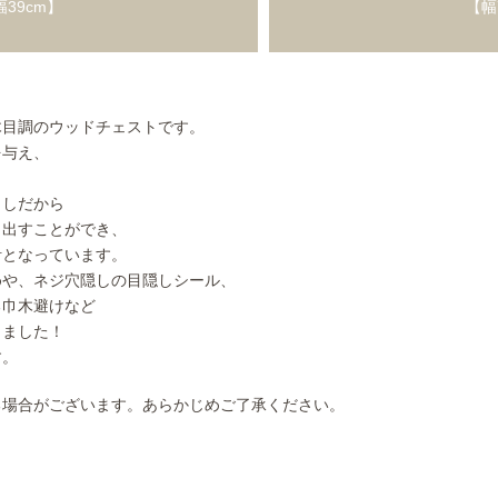
幅39cm】
【幅
木目調のウッドチェストです。
を与え、
出しだから
き出すことができ、
計となっています。
めや、ネジ穴隠しの目隠しシール、
る巾木避けなど
りました！
す。
る場合がございます。あらかじめご了承ください。