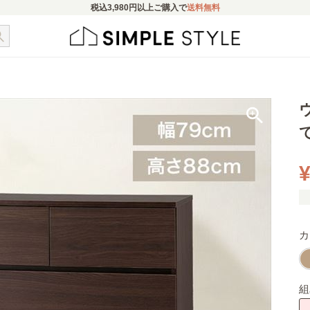
税込
3,980円
以上ご購入で
送料無料
¥
カ
組