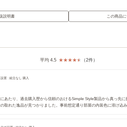
扱説明書
この商品に
平均 4.5
（2件）
設置 : 組立なし 購入
あたり、過去購入歴から信頼のおけるSimple Style製品から真っ
スの取れた逸品が見つかりました。事前想定通り部屋の内装色に溶け込