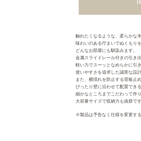
【
触れたくなるような、柔らかな
味わいのある佇まいでぬくもり
どんなお部屋にも馴染みます。
金属スライドレール付きの引き
軽い力でスーッとなめらかに引
使いやすさを追求した誠実な設
また、横揺れを防止する背板止
ぴったり壁に沿わせて配置でき
細かなところまでこだわって作
大容量サイズで収納力も抜群で
※製品は予告なく仕様を変更す