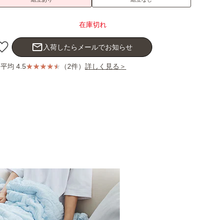
在庫切れ
mail_outline
入荷したらメールでお知らせ
平均 4.5
（2件）
詳しく見る＞