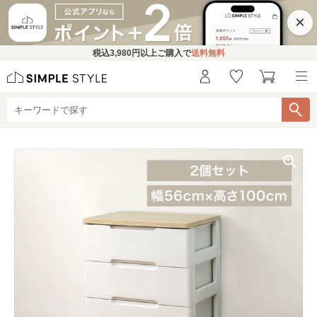
×
税込
3,980円
以上ご購入で
送料無料