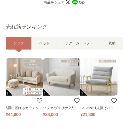
商品をシェア
売れ筋ランキング
ソファ
ベッド
ラグ・カーペット
収納
1
2
3
6畳に置けるカウチソフ
ソファ ヴェリナ 2人掛
LaLassic1人掛けハイバ
ァ｜ベージュ
け
ックソファ ワイド
¥44,800
¥38,000
¥21,800