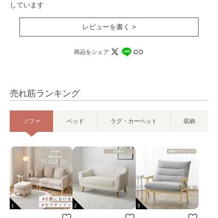
しています
レビューを書く >
商品をシェア
売れ筋ランキング
ソファ
ベッド
ラグ・カーペット
収納
1
2
3