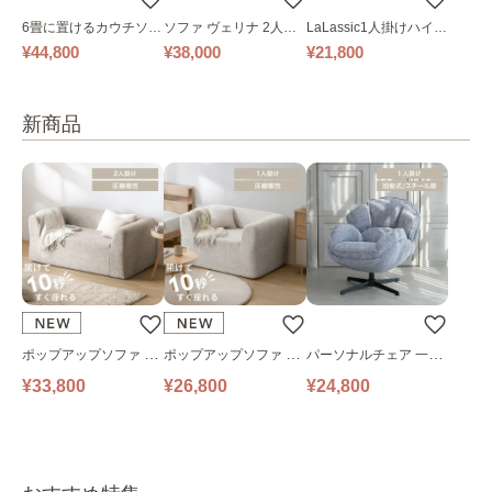
6畳に置けるカウチソフ
ソファ ヴェリナ 2人掛
LaLassic1人掛けハイバ
ァ｜ベージュ
け
ックソファ ワイド
¥44,800
¥38,000
¥21,800
新商品
ポップアップソファ ソ
ポップアップソファ ソ
パーソナルチェア 一人
ファ フロアソファ 幅14
ファ フロアソファ 幅10
掛けソファ O’HANA ソ
¥33,800
¥26,800
¥24,800
0㎝ 2人掛け PUS1-2SA
0㎝ 1人掛け PUS1-1SA
ファ ブルーグレー
ベージュ
ベージュ