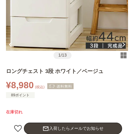
1
/
13
ロングチェスト 3段 ホワイト／ベージュ
¥8,980
(税込)
89ポイント
在庫切れ
mail_outline
入荷したらメールでお知らせ