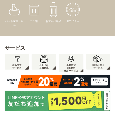
ペット家具・用
ゴミ箱
おでかけ用品
夏アイテム
品
サービス
組み立て
おトクな
会員限定
明日お届け
サービス
会員特典
1年間の
サービス
保証サービス