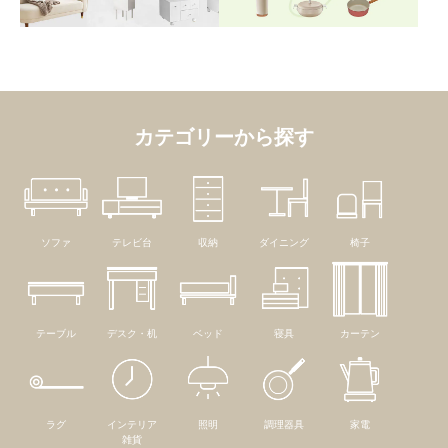
カテゴリーから探す
ソファ
テレビ台
収納
ダイニング
椅子
テーブル
デスク・机
ベッド
寝具
カーテン
ラグ
インテリア
照明
調理器具
家電
雑貨