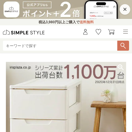
×
税込
3,980円
以上ご購入で
送料無料