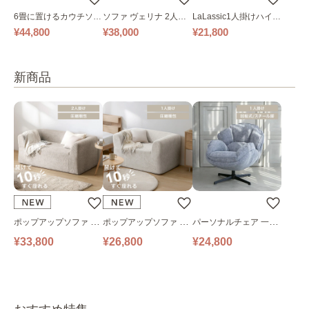
6畳に置けるカウチソフ
ソファ ヴェリナ 2人掛
LaLassic1人掛けハイバ
ァ｜ベージュ
け
ックソファ ワイド
¥44,800
¥38,000
¥21,800
新商品
ポップアップソファ ソ
ポップアップソファ ソ
パーソナルチェア 一人
ファ フロアソファ 幅14
ファ フロアソファ 幅10
掛けソファ O’HANA ソ
¥33,800
¥26,800
¥24,800
0㎝ 2人掛け PUS1-2SA
0㎝ 1人掛け PUS1-1SA
ファ ブルーグレー
ベージュ
ベージュ