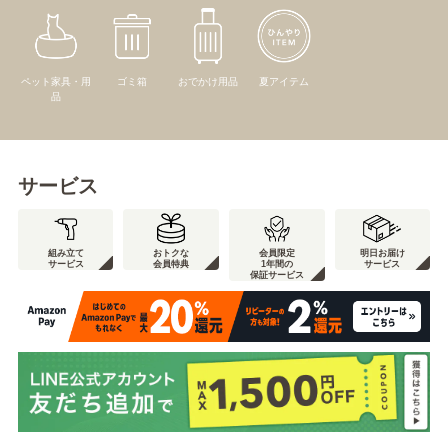
ペット家具・用
ゴミ箱
おでかけ用品
夏アイテム
品
サービス
組み立て
おトクな
会員限定
明日お届け
サービス
会員特典
1年間の
サービス
保証サービス