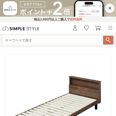
×
税込
3,980円
以上ご購入で
送料無料