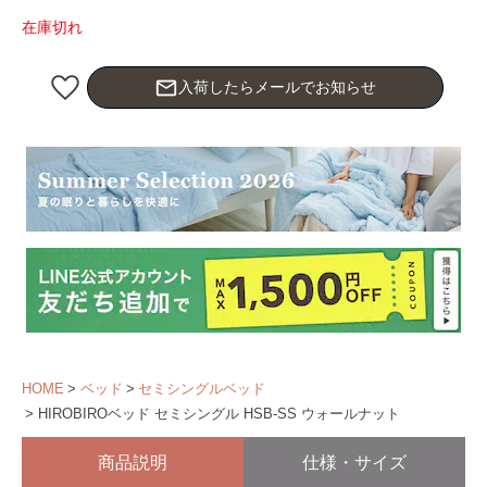
在庫切れ
mail_outline
入荷したらメールでお知らせ
HOME
ベッド
セミシングルベッド
HIROBIROベッド セミシングル HSB-SS ウォールナット
商品説明
仕様・サイズ