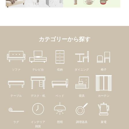
カテゴリーから探す
ソファ
テレビ台
収納
ダイニング
椅子
テーブル
デスク・机
ベッド
寝具
カーテン
ラグ
インテリア
照明
調理器具
家電
雑貨